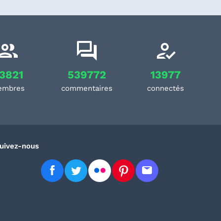
3821
539772
13977
embres
commentaires
connectés
uivez-nous