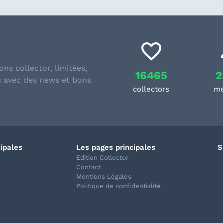
ons collector, limitées,
16465
2
s avec des news et bons
collectors
m
cipales
Les pages principales
S
Edition Collector
Contact
Mentions Légales
Politique de confidentialité