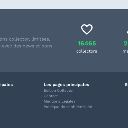
ons collector, limitées,
16465
2
s avec des news et bons
collectors
m
cipales
Les pages principales
S
Edition Collector
Contact
Mentions Légales
Politique de confidentialité