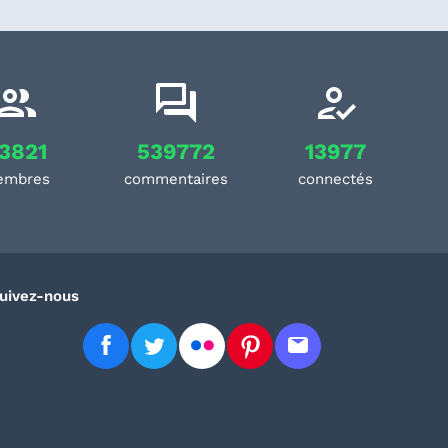
3821
539772
13977
embres
commentaires
connectés
uivez-nous