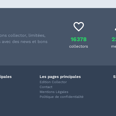
ons collector, limitées,
16378
2
s avec des news et bons
collectors
m
cipales
Les pages principales
S
Edition Collector
Contact
Mentions Légales
Politique de confidentialité