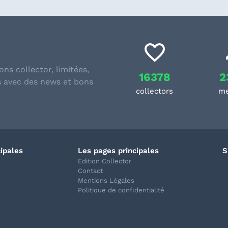
ons collector, limitées,
16378
2
s avec des news et bons
collectors
m
cipales
Les pages principales
S
Edition Collector
Contact
Mentions Légales
Politique de confidentialité