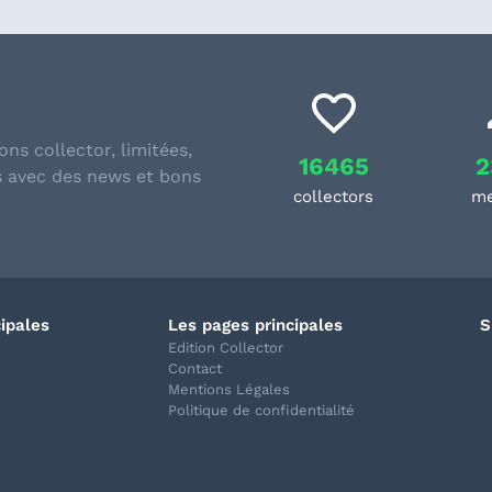
ons collector, limitées,
16465
2
s avec des news et bons
collectors
m
cipales
Les pages principales
S
Edition Collector
Contact
Mentions Légales
Politique de confidentialité