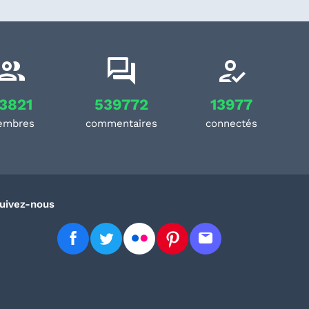
3821
539772
13977
embres
commentaires
connectés
uivez-nous