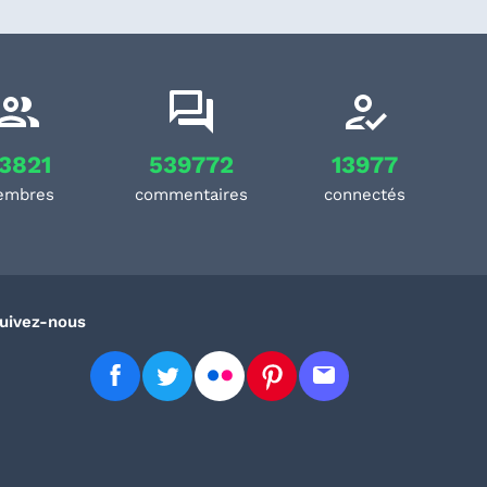
3821
539772
13977
embres
commentaires
connectés
uivez-nous