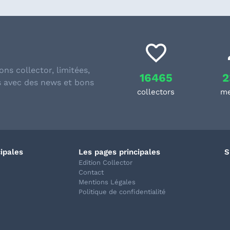
ons collector, limitées,
16465
2
s avec des news et bons
collectors
m
cipales
Les pages principales
S
Edition Collector
Contact
Mentions Légales
Politique de confidentialité