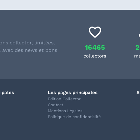
ons collector, limitées,
16465
2
s avec des news et bons
collectors
m
cipales
Les pages principales
S
Edition Collector
Contact
Mentions Légales
Politique de confidentialité