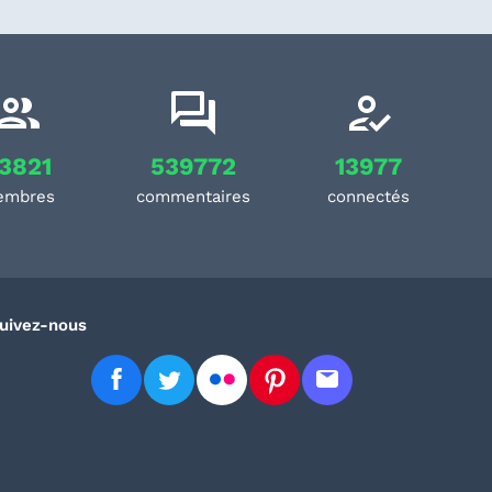
3821
539772
13977
embres
commentaires
connectés
uivez-nous