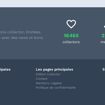
ons collector, limitées,
16465
2
s avec des news et bons
collectors
m
cipales
Les pages principales
S
Edition Collector
Contact
Mentions Légales
Politique de confidentialité