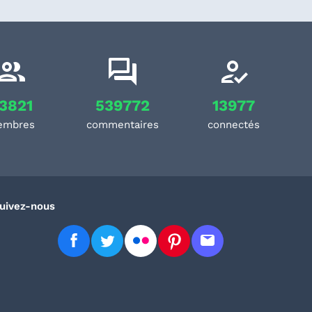
3821
539772
13977
embres
commentaires
connectés
uivez-nous