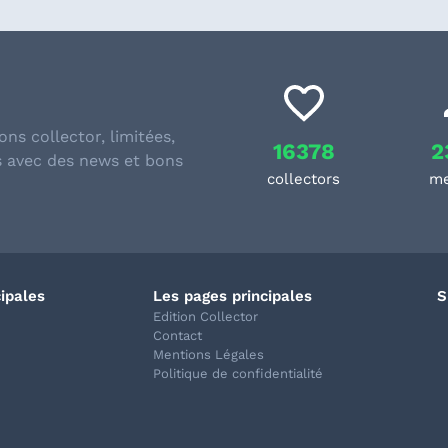
ons collector, limitées,
16378
2
s avec des news et bons
collectors
m
cipales
Les pages principales
S
Edition Collector
Contact
Mentions Légales
Politique de confidentialité