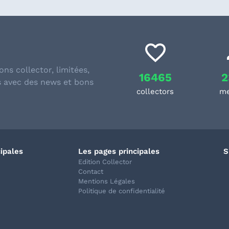
ons collector, limitées,
16465
2
s avec des news et bons
collectors
m
cipales
Les pages principales
S
Edition Collector
Contact
Mentions Légales
Politique de confidentialité