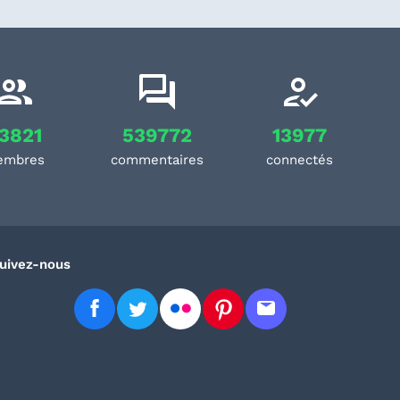
3821
539772
13977
embres
commentaires
connectés
uivez-nous