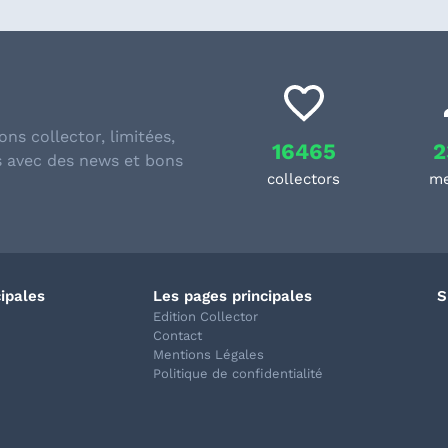
ons collector, limitées,
16465
2
s avec des news et bons
collectors
m
cipales
Les pages principales
S
Edition Collector
Contact
Mentions Légales
Politique de confidentialité