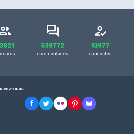
3821
539772
13977
embres
commentaires
connectés
uivez-nous