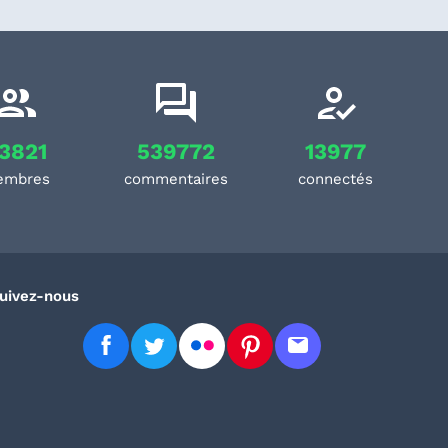
3821
539772
13977
embres
commentaires
connectés
uivez-nous