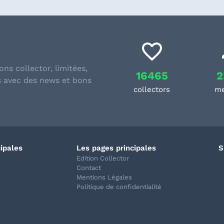
ons collector, limitées,
16465
2
s avec des news et bons
collectors
m
cipales
Les pages principales
S
Edition Collector
Contact
Mentions Légales
Politique de confidentialité