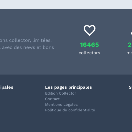
ons collector, limitées,
16465
2
s avec des news et bons
collectors
m
cipales
Les pages principales
S
Edition Collector
Contact
Mentions Légales
Politique de confidentialité