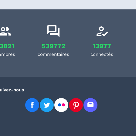
3821
539772
13977
embres
commentaires
connectés
uivez-nous