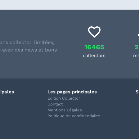
ons collector, limitées,
16465
2
s avec des news et bons
collectors
m
cipales
Les pages principales
S
Edition Collector
Contact
Mentions Légales
Politique de confidentialité