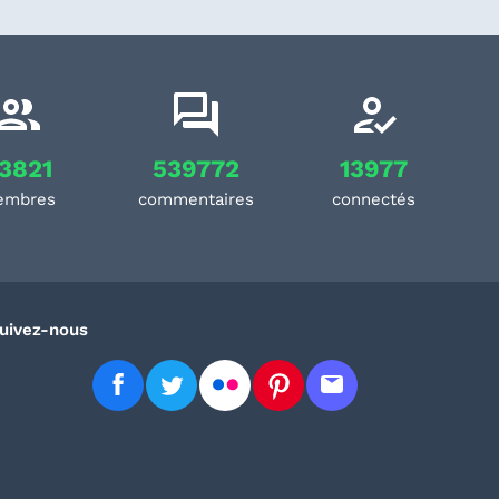
3821
539772
13977
embres
commentaires
connectés
uivez-nous