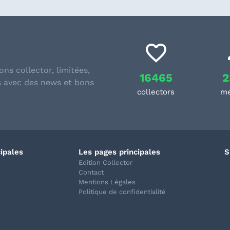
ons collector, limitées,
16465
2
s avec des news et bons
collectors
m
cipales
Les pages principales
S
Edition Collector
Contact
Mentions Légales
Politique de confidentialité