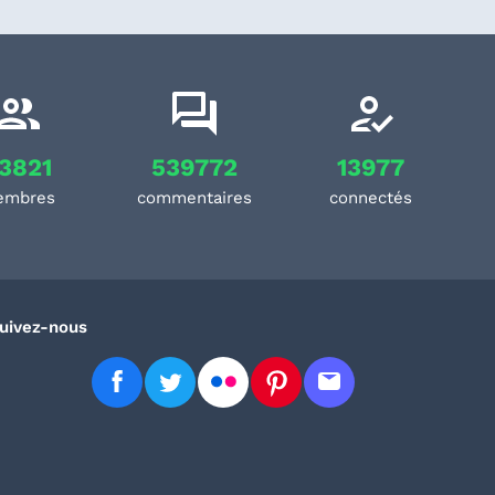
3821
539772
13977
embres
commentaires
connectés
uivez-nous