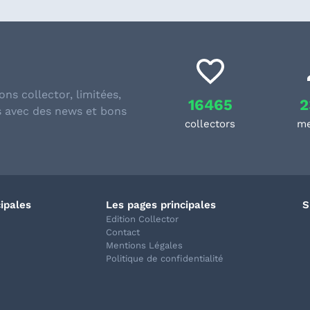
ons collector, limitées,
16465
2
s avec des news et bons
collectors
m
cipales
Les pages principales
S
Edition Collector
Contact
Mentions Légales
Politique de confidentialité