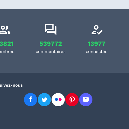
3821
539772
13977
embres
commentaires
connectés
uivez-nous