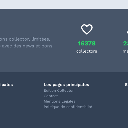
ons collector, limitées,
16378
2
s avec des news et bons
collectors
m
cipales
Les pages principales
S
Edition Collector
Contact
Mentions Légales
Politique de confidentialité