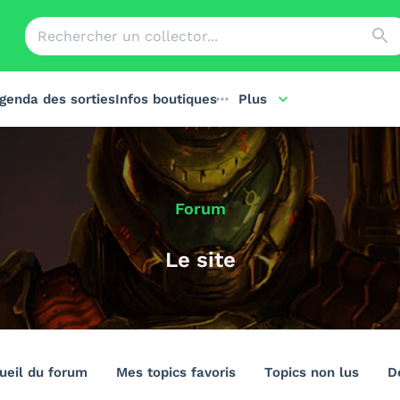
genda des sorties
Infos boutiques
Plus
Forum
Le site
ueil du forum
Mes topics favoris
Topics non lus
D