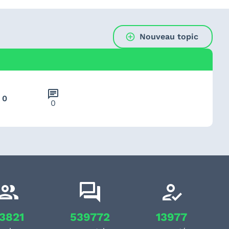
Nouveau topic
chat
0
0
3821
539772
13977