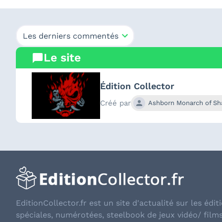
Les derniers commentés
Le site
Édition Collector
Créé par
Ashborn Monarch of S
EditionCollector.fr est un site d'actualité sur les éditi
spéciales, numérotées, steelbook de jeux vidéo/ film