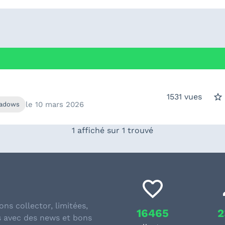
1531
vues
le
10 mars 2026
hadows
1 affiché sur 1 trouvé
ons collector, limitées,
16465
2
s avec des news et bons