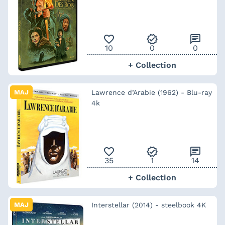
favorite_outline
verified
chat
10
0
0
+ Collection
MAJ
Lawrence d’Arabie (1962) - Blu-ray
4k
favorite_outline
verified
chat
35
1
14
+ Collection
MAJ
Interstellar (2014) - steelbook 4K