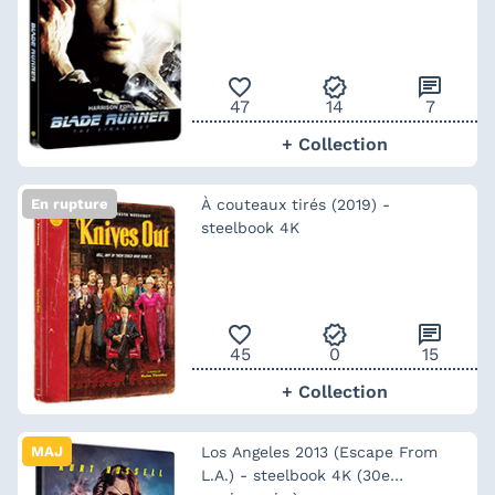
favorite_outline
verified
chat
47
14
7
+ Collection
En rupture
À couteaux tirés (2019) -
steelbook 4K
favorite_outline
verified
chat
45
0
15
+ Collection
MAJ
Los Angeles 2013 (Escape From
L.A.) - steelbook 4K (30e