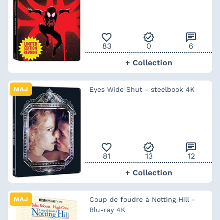
favorite_outline
verified
chat
83
0
6
+ Collection
MAJ
Eyes Wide Shut - steelbook 4K
favorite_outline
verified
chat
81
13
12
+ Collection
MAJ
Coup de foudre à Notting Hill -
Blu-ray 4K