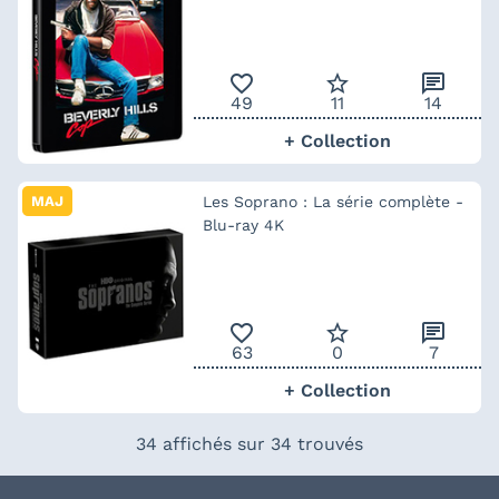
favorite_outline
star_border
chat
49
11
14
+ Collection
MAJ
Les Soprano : La série complète -
Blu-ray 4K
favorite_outline
star_border
chat
63
0
7
+ Collection
34 affichés sur 34 trouvés