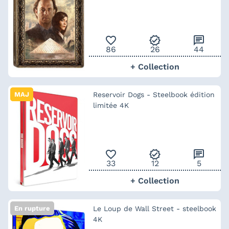
favorite_outline
verified
chat
86
26
44
+ Collection
MAJ
Reservoir Dogs - Steelbook édition
limitée 4K
favorite_outline
verified
chat
33
12
5
+ Collection
En rupture
Le Loup de Wall Street - steelbook
4K