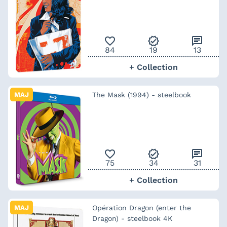
favorite_outline
verified
chat
84
19
13
+ Collection
MAJ
The Mask (1994) - steelbook
favorite_outline
verified
chat
75
34
31
+ Collection
MAJ
Opération Dragon (enter the
Dragon) - steelbook 4K