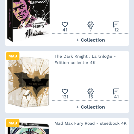
favorite_outline
verified
chat
41
7
12
+ Collection
MAJ
The Dark Knight : La trilogie -
Édition collector 4K
favorite_outline
verified
chat
131
15
41
+ Collection
MAJ
Mad Max Fury Road - steelbook 4K