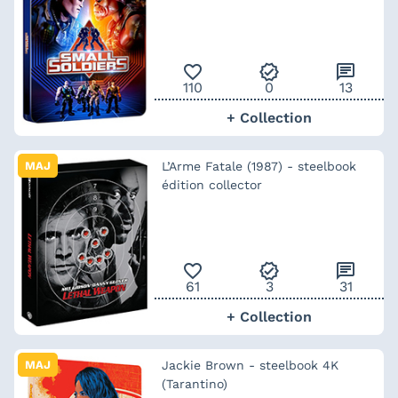
favorite_outline
verified
chat
110
0
13
+ Collection
MAJ
L’Arme Fatale (1987) - steelbook
édition collector
favorite_outline
verified
chat
61
3
31
+ Collection
MAJ
Jackie Brown - steelbook 4K
(Tarantino)