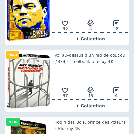
favorite_outline
verified
chat
62
4
18
+ Collection
MAJ
Vol au-dessus d’un nid de coucou
(1976)- steelbook blu-ray 4K
favorite_outline
verified
chat
67
15
4
+ Collection
NEW
Robin des Bois, prince des voleurs
- Blu-ray 4K