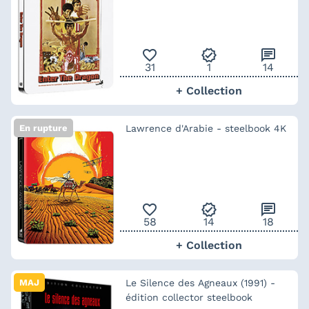
favorite_outline
verified
chat
31
1
14
+ Collection
En rupture
Lawrence d'Arabie - steelbook 4K
favorite_outline
verified
chat
58
14
18
+ Collection
MAJ
Le Silence des Agneaux (1991) -
édition collector steelbook