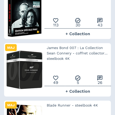
favorite_outline
verified
chat
113
30
43
+ Collection
MAJ
James Bond 007 : La Collection
Sean Connery - coffret collector
steelbook 4K
favorite_outline
verified
chat
49
5
26
+ Collection
MAJ
Blade Runner - steelbook 4K