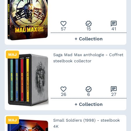
favorite_outline
verified
chat
57
15
41
+ Collection
MAJ
Saga Mad Max anthologie - Coffret
steelbook collector
favorite_outline
verified
chat
26
6
27
+ Collection
MAJ
Small Soldiers (1998) - steelbook
4K