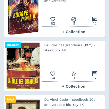
anniversaire)
favorite_outline
verified
chat
53
11
12
+ Collection
Bientôt
La Folie des grandeurs (1971) -
steelbook 4K
favorite_outline
star_border
chat
64
0
5
+ Collection
MAJ
Da Vinci Code - steelbook 20e
anniversaire blu-ray 4K