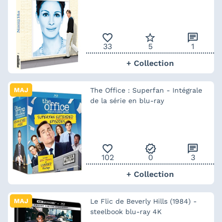
favorite_outline
star_border
chat
33
5
1
+ Collection
MAJ
The Office : Superfan - Intégrale
de la série en blu-ray
favorite_outline
verified
chat
102
0
3
+ Collection
MAJ
Le Flic de Beverly Hills (1984) -
steelbook blu-ray 4K