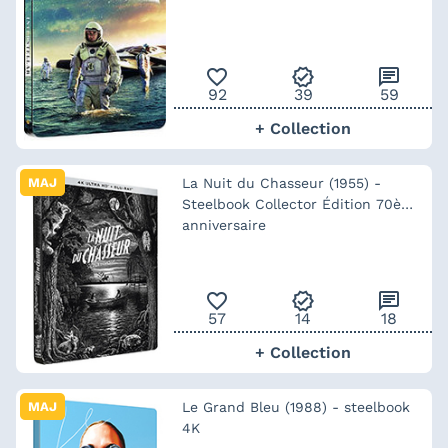
favorite_outline
verified
chat
92
39
59
+ Collection
MAJ
La Nuit du Chasseur (1955) -
Steelbook Collector Édition 70ème
anniversaire
favorite_outline
verified
chat
57
14
18
+ Collection
MAJ
Le Grand Bleu (1988) - steelbook
4K