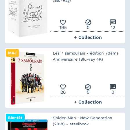
(Blu-Ray)
favorite_outline
verified
chat
195
0
12
+ Collection
MAJ
Les 7 samouraïs - édition 70ème
Anniversaire (Blu-ray 4K)
favorite_outline
verified
chat
26
5
0
+ Collection
Bientôt
Spider-Man : New Generation
(2018) - steelbook