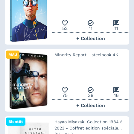
favorite_outline
verified
chat
52
11
11
+ Collection
MAJ
Minority Report - steelbook 4K
favorite_outline
verified
chat
75
39
16
+ Collection
Bientôt
Hayao Miyazaki Collection 1984 à
2023 - Coffret édition spéciale