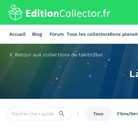
Accueil
Blog
Forum
Tous les collectors
Bons plans
A
Retour aux collections de takito2bxl
L
Tous
Films/Sér