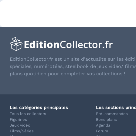
EditionCollector.fr est un site d'actualité sur les éditi
spéciales, numérotées, steelbook de jeux vidéo/ film
plans quotidien pour compléter vos collections !
Les catégories principales
Les sections prin
Tous les collectors
Pré-commandes
Figurines
Bons plans
Jeux vidéo
Agenda
Films/Séries
Forum