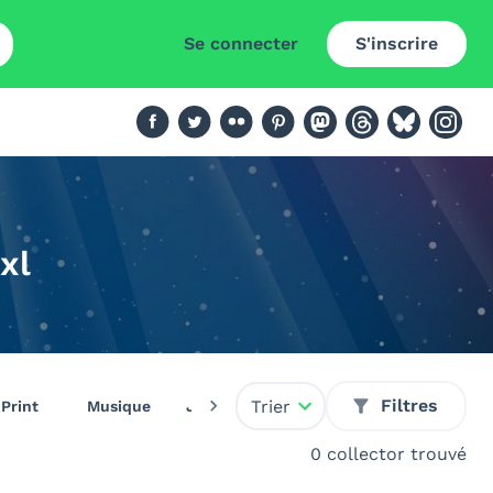
Se connecter
S'inscrire
xl
Filtres
Trier
Print
Musique
Jeux vidéo
Livres
Pin's
0 collector trouvé