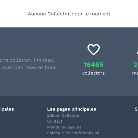
Aucune Collector pour le moment
ons collector, limitées,
16465
2
s avec des news et bons
collectors
m
cipales
Les pages principales
S
Edition Collector
Contact
Mentions Légales
Politique de confidentialité