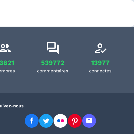
3821
539772
13977
embres
commentaires
connectés
uivez-nous