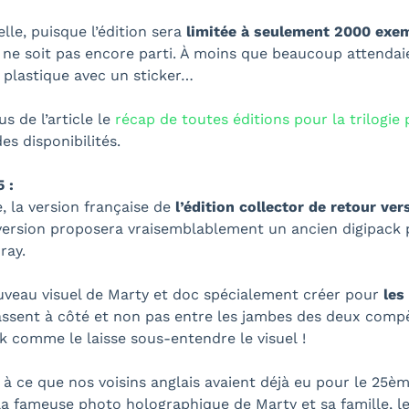
lle, puisque l’édition sera
limitée à seulement 2000 exem
 ne soit pas encore parti. À moins que beaucoup attendai
e plastique avec un sticker…
s de l’article le
récap de toutes éditions pour la trilogie
es disponibilités.
 :
, la version française de
l’édition collector de retour ver
 version proposera vraisemblablement un ancien digipack 
ray.
ouveau visuel de Marty et doc spécialement créer pour
les
assent à côté et non pas entre les jambes des deux compè
ok comme le laisse sous-entendre le visuel !
à ce que nos voisins anglais avaient déjà eu pour le 25èm
 fameuse photo holographique de Marty et sa famille, le p