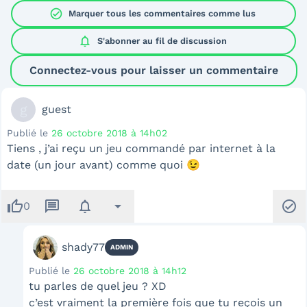
check_circle
Marquer tous les commentaires comme lus
notifications
S'abonner au
fil de discussion
Connectez-vous pour laisser un commentaire
g
guest
Publié le
26 octobre 2018 à 14h02
Tiens , j’ai reçu un jeu commandé par internet à la
date (un jour avant) comme quoi 😉
thumb_up
message
notifications
arrow_drop_down
check_circle
0
shady77
ADMIN
Publié le
26 octobre 2018 à 14h12
tu parles de quel jeu ? XD
c’est vraiment la première fois que tu reçois un