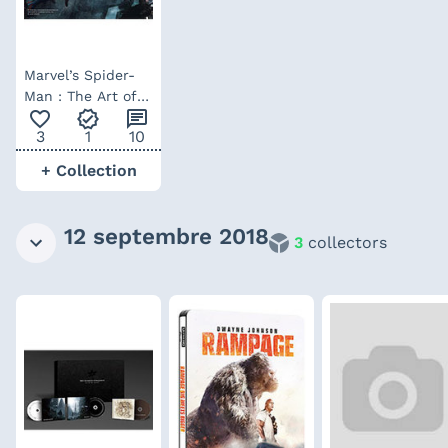
Marvel’s Spider-
Man : The Art of
favorite_outline
verified
chat
the Game –
3
1
10
artbook (anglais)
+ Collection
12 septembre 2018
3
collectors