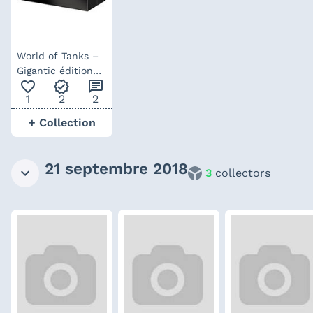
World of Tanks –
Gigantic édition
favorite_outline
verified
chat
collector
1
2
2
+ Collection
21 septembre 2018
3
collectors