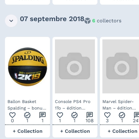
07 septembre 2018
6
collectors
Ballon Basket
Console PS4 Pro
Marvel Spider-
Spalding – bonus
1To – édition
Man – édition
favorite_outline
verified
chat
favorite_outline
verified
chat
favorite_outline
verified
cha
de pré-commande
limitée Spider-
collector
0
1
1
1
1
108
3
1
24
Man
+ Collection
+ Collection
+ Collection