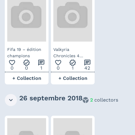
Fifa 19 – édition
Valkyria
champions
Chronicles 4
favorite_outline
verified
chat
favorite_outline
verified
chat
Memoirs from
0
0
1
0
1
42
Battle – Edition
Collector
+ Collection
+ Collection
26 septembre 2018
2
collectors