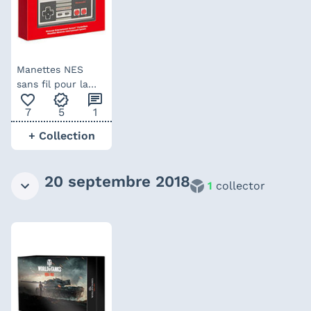
Manettes NES
sans fil pour la
favorite_outline
verified
chat
Switch
7
5
1
+ Collection
20 septembre 2018
1
collector