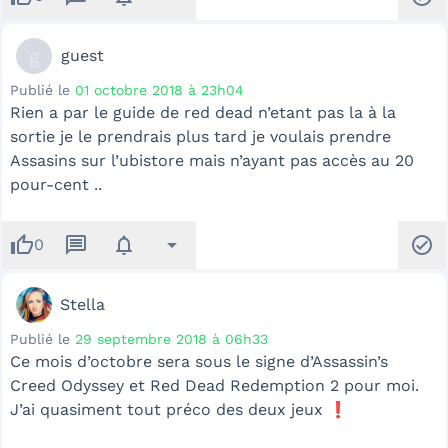
g
guest
Publié le
01 octobre 2018 à 23h04
Rien a par le guide de red dead n’etant pas la à la
sortie je le prendrais plus tard je voulais prendre
Assasins sur l’ubistore mais n’ayant pas accès au 20
pour-cent ..
thumb_up
message
notifications
arrow_drop_down
check_circle
0
Stella
Publié le
29 septembre 2018 à 06h33
Ce mois d’octobre sera sous le signe d’Assassin’s
Creed Odyssey et Red Dead Redemption 2 pour moi.
J’ai quasiment tout préco des deux jeux ❗