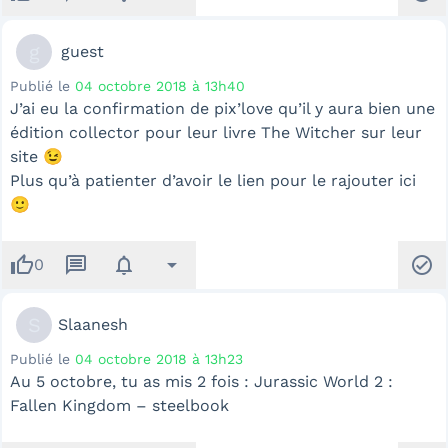
g
guest
Publié le
04 octobre 2018 à 13h40
J’ai eu la confirmation de pix’love qu’il y aura bien une
édition collector pour leur livre The Witcher sur leur
site 😉
Plus qu’à patienter d’avoir le lien pour le rajouter ici
🙂
thumb_up
message
notifications
arrow_drop_down
check_circle
0
S
Slaanesh
Publié le
04 octobre 2018 à 13h23
Au 5 octobre, tu as mis 2 fois : Jurassic World 2 :
Fallen Kingdom – steelbook