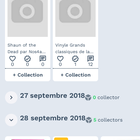
Shaun of the
Vinyle Grands
Dead par Nos4a2
classiques de la
favorite_outline
verified
chat
favorite_outline
verified
chat
– Sérigraphie
musique de
0
0
0
0
1
12
édition limitée
Western – bonus
de pré-commande
+ Collection
+ Collection
27 septembre 2018
0
collector
28 septembre 2018
5
collectors