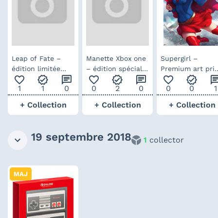
Leap of Fate –
Manette Xbox one
Supergirl –
édition limitée
– édition spéciale
Premium art pri
favorite_outline
verified
chat
favorite_outline
verified
chat
favorite_outline
verified
ch
Play-asia
Phantom Black
par Sideshow
1
1
0
0
2
0
0
0
1
+ Collection
+ Collection
+ Collection
19 septembre 2018
1
collector
MAJ