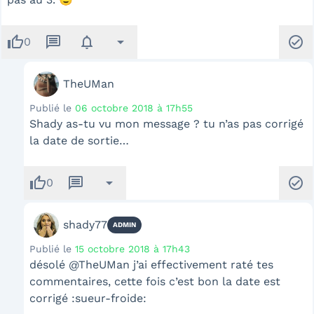
thumb_up
message
notifications
arrow_drop_down
check_circle
0
TheUMan
Publié le
06 octobre 2018 à 17h55
Shady as-tu vu mon message ? tu n’as pas corrigé
la date de sortie…
thumb_up
message
arrow_drop_down
check_circle
0
shady77
ADMIN
Publié le
15 octobre 2018 à 17h43
désolé @TheUMan j’ai effectivement raté tes
commentaires, cette fois c’est bon la date est
corrigé :sueur-froide: