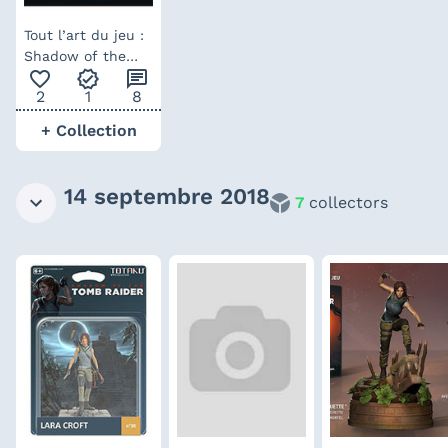
Tout l’art du jeu :
Shadow of the
favorite_outline
verified
chat
Tomb Raider –
2
1
8
artbook (français)
+ Collection
14 septembre 2018
7
collectors