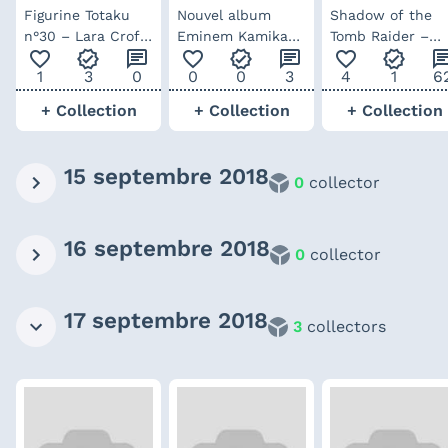
Figurine Totaku
Nouvel album
Shadow of the
n°30 – Lara Croft
Eminem Kamikaze
Tomb Raider –
favorite_outline
verified
chat
favorite_outline
verified
chat
favorite_outline
verified
ch
dans Shadow of
– édition limitée
édition collector
1
3
0
0
0
3
4
1
6
the Tomb Raider
vinyle red camo
+ Collection
+ Collection
+ Collection
15 septembre 2018
0
collector
16 septembre 2018
0
collector
17 septembre 2018
3
collectors