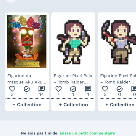
Figurine du
Figurine Pixel Pals
Figurine Pixel Pa
masque Aku Aku
– Tomb Raider
– Tomb Raider
favorite_outline
verified
chat
favorite_outline
verified
chat
favorite_outline
verified
ch
dans Crash
Lara Croft classic
Lara Croft reebo
3
1
14
1
1
1
2
0
0
Bandicoot par F4F
+ Collection
+ Collection
+ Collection
Ne sois pas timide,
laisse un petit commentaire