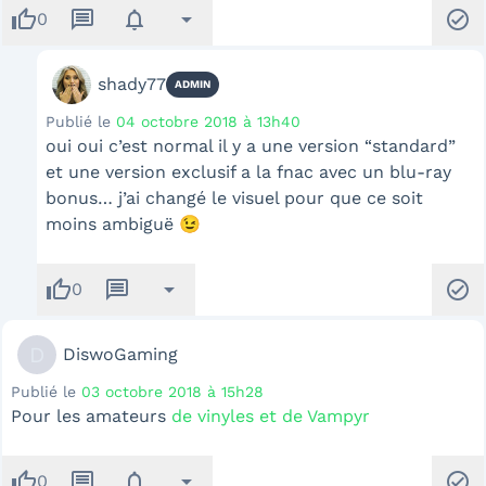
thumb_up
message
notifications
arrow_drop_down
check_circle
0
shady77
ADMIN
Publié le
04 octobre 2018 à 13h40
oui oui c’est normal il y a une version “standard”
et une version exclusif a la fnac avec un blu-ray
bonus… j’ai changé le visuel pour que ce soit
moins ambiguë 😉
thumb_up
message
arrow_drop_down
check_circle
0
D
DiswoGaming
Publié le
03 octobre 2018 à 15h28
Pour les amateurs
de vinyles et de Vampyr
thumb_up
message
notifications
arrow_drop_down
check_circle
0