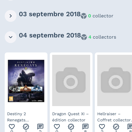
03 septembre 2018
0
collector
04 septembre 2018
4
collectors
Destiny 2
Dragon Quest XI –
Hellraiser –
Renegats
édition collector
Coffret collector
favorite_outline
verified
chat
favorite_outline
verified
chat
favorite_outline
verified
ch
Collection
clut’édition
0
1
2
0
1
8
2
1
8