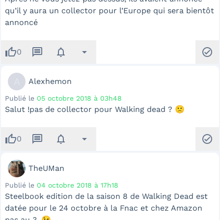
qu’il y aura un collector pour l’Europe qui sera bientôt
annoncé
thumb_up
message
notifications
arrow_drop_down
check_circle
0
A
Alexhemon
Publié le
05 octobre 2018 à 03h48
Salut !pas de collector pour Walking dead ? 🙁
thumb_up
message
notifications
arrow_drop_down
check_circle
0
TheUMan
Publié le
04 octobre 2018 à 17h18
Steelbook edition de la saison 8 de Walking Dead est
datée pour le 24 octobre à la Fnac et chez Amazon
pas au 3. 😉