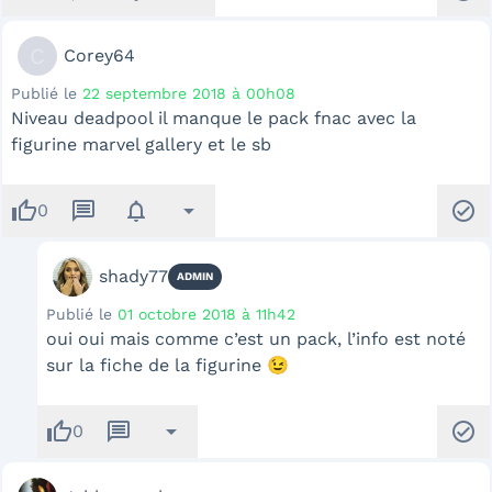
C
Corey64
Publié le
22 septembre 2018 à 00h08
Niveau deadpool il manque le pack fnac avec la
figurine marvel gallery et le sb
thumb_up
message
notifications
arrow_drop_down
check_circle
0
shady77
ADMIN
Publié le
01 octobre 2018 à 11h42
oui oui mais comme c’est un pack, l’info est noté
sur la fiche de la figurine 😉
thumb_up
message
arrow_drop_down
check_circle
0