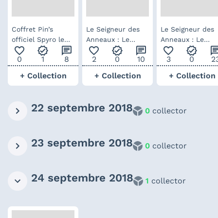
Coffret Pin’s
Le Seigneur des
Le Seigneur des
officiel Spyro le
Anneaux : Le
Anneaux : Le
favorite_outline
verified
chat
favorite_outline
verified
chat
favorite_outline
verified
ch
Dragon
retour du Roi –
retour du Roi –
0
1
8
2
0
10
3
0
2
intégral de la
intégral de la
bande originale
bande originale
+ Collection
+ Collection
+ Collection
blu-ray
vinyle
22 septembre 2018
0
collector
23 septembre 2018
0
collector
24 septembre 2018
1
collector