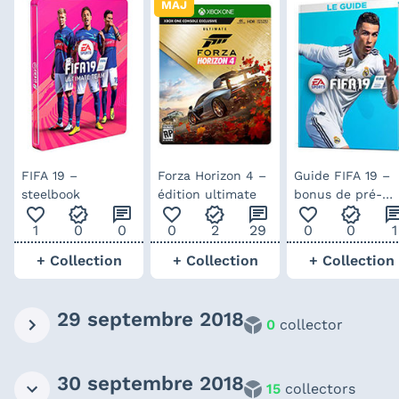
MAJ
FIFA 19 –
Forza Horizon 4 –
Guide FIFA 19 –
steelbook
édition ultimate
bonus de pré-
favorite_outline
verified
chat
favorite_outline
verified
chat
favorite_outline
verified
ch
commande
1
0
0
0
2
29
0
0
1
+ Collection
+ Collection
+ Collection
29 septembre 2018
0
collector
30 septembre 2018
15
collectors