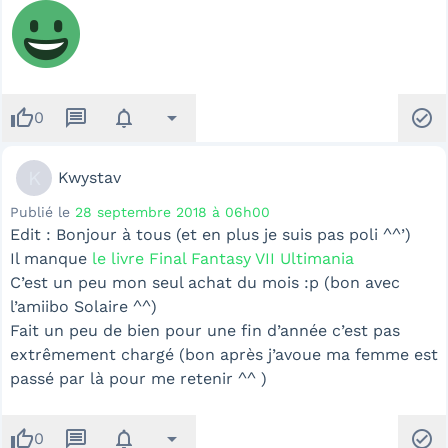
thumb_up
message
notifications
arrow_drop_down
check_circle
0
K
Kwystav
Publié le
28 septembre 2018 à 06h00
Edit : Bonjour à tous (et en plus je suis pas poli ^^’)
Il manque
le livre Final Fantasy VII Ultimania
C’est un peu mon seul achat du mois :p (bon avec
l’amiibo Solaire ^^)
Fait un peu de bien pour une fin d’année c’est pas
extrêmement chargé (bon après j’avoue ma femme est
passé par là pour me retenir ^^ )
thumb_up
message
notifications
arrow_drop_down
check_circle
0