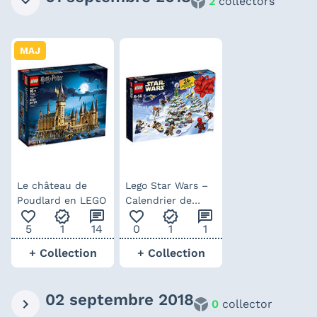
2
collectors
MAJ
Le château de
Lego Star Wars –
Poudlard en LEGO
Calendrier de
favorite_outline
verified
chat
favorite_outline
verified
chat
l’Avent 2018
5
1
14
0
1
1
+ Collection
+ Collection
02 septembre 2018
0
collector