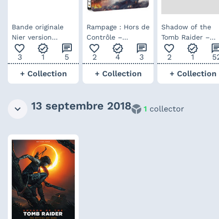
Bande originale
Rampage : Hors de
Shadow of the
Nier version
Contrôle –
Tomb Raider –
favorite_outline
verified
chat
favorite_outline
verified
chat
favorite_outline
verified
ch
orchestral –
steelbook édition
édition Croft
3
1
5
2
4
3
2
1
5
édition limitée
limitée
deluxe
+ Collection
+ Collection
+ Collection
13 septembre 2018
1
collector