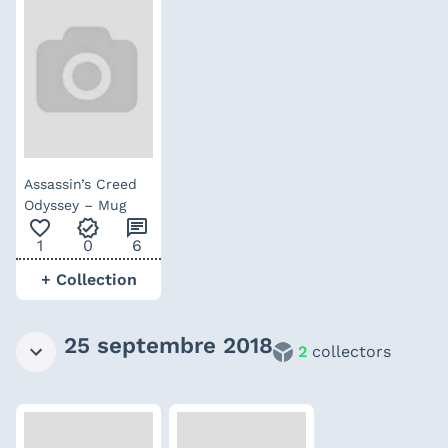
Assassin’s Creed
Odyssey – Mug
favorite_outline
verified
chat
1
0
6
+ Collection
25 septembre 2018
2
collectors