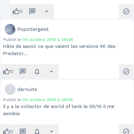
thumb_up
message
arrow_drop_down
check_circle
0
Popoltergeist
Publié le
04 octobre 2018 à 14h36
Hâte de savoir ce que valent les versions 4K des
Predator…
thumb_up
message
notifications
arrow_drop_down
check_circle
0
d
darnuits
Publié le
04 octobre 2018 à 13h54
il y a le collector de world of tank le 05/10 il me
semble
thumb_up
message
notifications
arrow_drop_down
check_circle
0