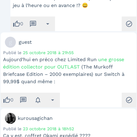
jeu à l’heure ou en avance !? 😀
thumb_up
message
arrow_drop_down
check_circle
0
g
guest
Publié le
25 octobre 2018 à 21h55
Aujourd’hui en préco chez Limited Run
une grosse
édition collector pour OUTLAST
(The Murkoff
Briefcase Edition – 2000 exemplaires) sur Switch à
99,99$ quand même :
thumb_up
message
notifications
arrow_drop_down
check_circle
0
kurousagichan
Publié le
23 octobre 2018 à 18h52
Ça y est, coffret Okami expédié ????