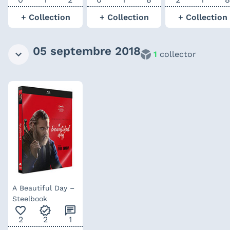
Légendaire
+ Collection
+ Collection
+ Collection
05 septembre 2018
1
collector
A Beautiful Day –
Steelbook
favorite_outline
verified
chat
2
2
1