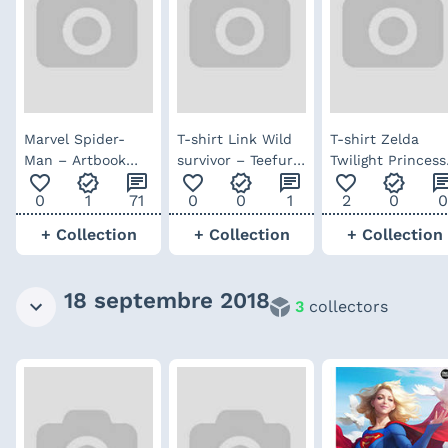
Marvel Spider-
T-shirt Link Wild
T-shirt Zelda
Man – Artbook
survivor – Teefury
Twilight Princess
favorite_outline
verified
chat
favorite_outline
verified
chat
favorite_outline
verified
ch
édition limitée
édition limitée
– Teefury édition
0
1
71
0
0
1
2
0
0
(anglais)
limitée
+ Collection
+ Collection
+ Collection
18 septembre 2018
3
collectors