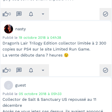
thumb_up
message
notifications
arrow_drop_down
check_circle
0
nasty
Publié le
19 octobre 2018 à 04h38
Dragon’s Lair Trilogy Edition collector limitée à 2 300
copies sur PS4 sur le site Limited Run Game.
La vente débute dans 7 heures 😉
thumb_up
message
notifications
arrow_drop_down
check_circle
0
g
guest
Publié le
05 octobre 2018 à 05h33
Collector de Salt & Sanctuary US repoussé au 11
décembre
Après ne vous jetez pas dessus, ils avaient annoncé