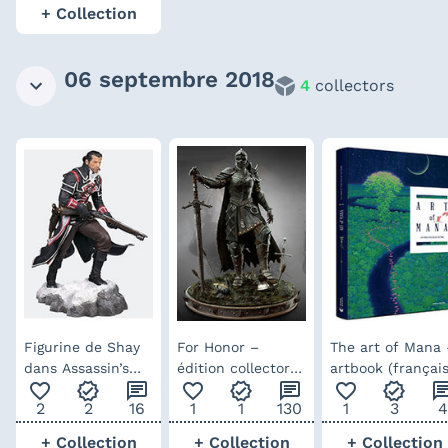
+ Collection
06 septembre 2018
4
collectors
Figurine de Shay
For Honor –
The art of Mana 
dans Assassin’s
édition collector
artbook (français
favorite_outline
verified
chat
favorite_outline
verified
chat
favorite_outline
verified
ch
Creed Rogue
Apollyon
2
2
16
1
1
130
1
3
4
+ Collection
+ Collection
+ Collection