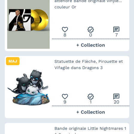
attendre Bande originale vinyle
couleur Or
favorite_outline
verified
chat
8
0
7
+ Collection
MAJ
Statuette de Flèche, Pirouette et
Vifagile dans Dragons 3
favorite_outline
verified
chat
9
1
20
+ Collection
Bande originale Little Nightmares 1