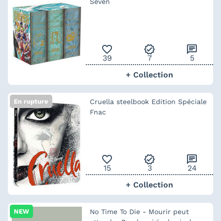
Seven
favorite_outline
verified
chat
39
7
5
+ Collection
En rupture
Cruella steelbook Edition Spéciale
Fnac
favorite_outline
verified
chat
15
3
24
+ Collection
NEW
No Time To Die - Mourir peut