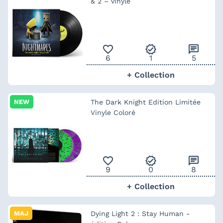
& 2 – vinyle
favorite_outline
verified
chat
6
1
5
+ Collection
NEW
The Dark Knight Edition Limitée
Vinyle Coloré
favorite_outline
verified
chat
9
0
8
+ Collection
MAJ
Dying Light 2 : Stay Human -