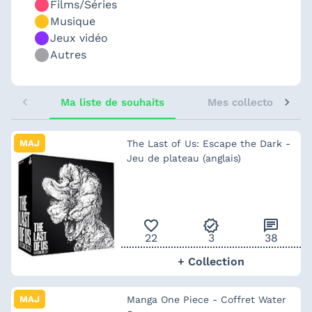
Films/Séries
Musique
Jeux vidéo
Autres
Ma liste de souhaits
Mes collectors sugg
MAJ
The Last of Us: Escape the Dark -
Jeu de plateau (anglais)
favorite_outline
verified
chat
22
3
38
+ Collection
MAJ
Manga One Piece - Coffret Water