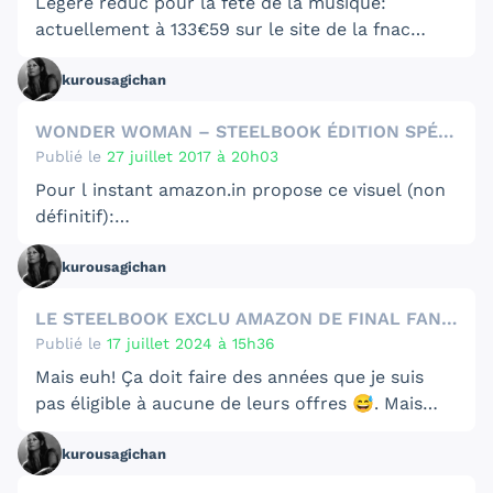
Légère réduc pour la fête de la musique:
actuellement à 133€59 sur le site de la fnac
…
kurousagichan
WONDER WOMAN – STEELBOOK ÉDITION SPÉCIALE FNAC 4K ULTRA HD
Publié le
27 juillet 2017 à 20h03
Pour l instant amazon.in propose ce visuel (non
définitif):
C est très semblable à la pose du sb du Roi
https://editioncollector.fr/wp-
kurousagichan
Arthur…
content/uploads/2017/07/81NgN6DfUSL._SL1500_-49
LE STEELBOOK EXCLU AMAZON DE FINAL FANTASY XVI EST EN PROMO
Publié le
17 juillet 2024 à 15h36
Mais euh! Ça doit faire des années que je suis
pas éligible à aucune de leurs offres 😅. Mais
bon 28€ j ai craqué...
kurousagichan