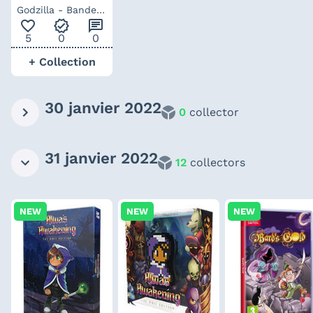
Godzilla - Bande
favorite_outline
verified
chat
originale vinyle
5
0
0
coloré
+ Collection
30 janvier 2022
0
collector
31 janvier 2022
12
collectors
NEW
NEW
NEW