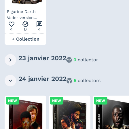
Figurine Darth
Vader version
favorite_outline
verified
chat
steampunk par
4
0
4
Kotobukiya
+ Collection
23 janvier 2022
0
collector
24 janvier 2022
5
collectors
NEW
NEW
NEW