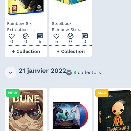
Rainbow Six
Steelbook
Extraction -
Rainbow Six :
favorite_outline
verified
chat
favorite_outline
verified
chat
édition Deluxe
Extraction
0
0
5
5
0
0
+ Collection
+ Collection
21 janvier 2022
9
collectors
NEW
MAJ