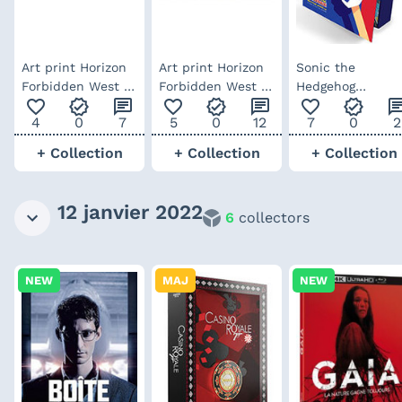
Art print Horizon
Art print Horizon
Sonic the
Forbidden West :
Forbidden West :
Hedgehog
favorite_outline
verified
chat
favorite_outline
verified
chat
favorite_outline
verified
ch
Shellsnapper
Tremortusk
Encyclo-speed-i
4
0
7
5
0
12
7
0
2
- Deluxe Edition
(anglais)
+ Collection
+ Collection
+ Collection
12 janvier 2022
6
collectors
NEW
MAJ
NEW