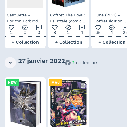
Casquette -
Coffret The Boys :
Dune (2021) -
Horizon Forbidden
La Totale (comics
Coffret édition
favorite_outline
verified
chat
favorite_outline
verified
chat
favorite_outline
verified
ch
West
tome 1 à 7) -
spéciale Fnac
2
0
0
8
2
1
35
4
2
édition collector
limitée
+ Collection
+ Collection
+ Collection
27 janvier 2022
2
collectors
NEW
MAJ