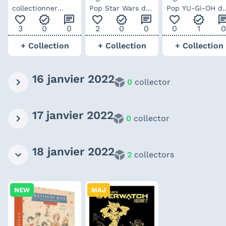
collectionner
Pop Star Wars du
Pop YU-Gi-OH d
favorite_outline
verified
chat
favorite_outline
verified
chat
favorite_outline
verified
ch
Pokémon Hoopa V
Mandalorian -
Atem Pharaoh
3
0
0
2
0
0
0
1
0
Luke Skywalker
Yugi
avec Grogu
+ Collection
+ Collection
+ Collection
16 janvier 2022
0
collector
17 janvier 2022
0
collector
18 janvier 2022
2
collectors
NEW
MAJ