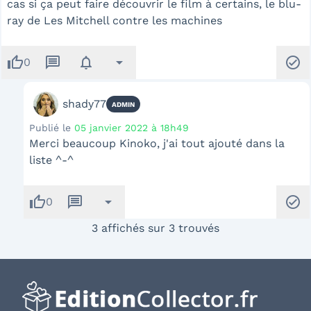
cas si ça peut faire découvrir le film à certains, le blu-
ray de Les Mitchell contre les machines
thumb_up
message
notifications
arrow_drop_down
check_circle
0
shady77
ADMIN
Publié le
05 janvier 2022 à 18h49
Merci beaucoup Kinoko, j'ai tout ajouté dans la
liste ^-^
thumb_up
message
arrow_drop_down
check_circle
0
3 affichés sur 3 trouvés