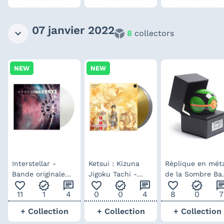
07 janvier 2022
8
collectors
NEW
NEW
Interstellar -
Ketsui : Kizuna
Réplique en mét
Bande originale
Jigoku Tachi -
de la Sombre Bal
favorite_outline
verified
chat
favorite_outline
verified
chat
favorite_outline
verified
ch
vinyle
Bande originale
dans Pokémon
11
1
4
0
0
4
8
0
7
double vinyles
colorés
+ Collection
+ Collection
+ Collection