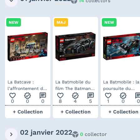
14
collectors
NEW
MAJ
NEW
La Batcave :
La Batmobile du
La Batmobile : la
l’affrontement du
film The Batman
poursuite du
favorite_outline
verified
chat
favorite_outline
verified
chat
favorite_outline
verified
ch
Sphinx - LEGO
de 2022 en LEGO
Pingouin - LEGO
0
0
0
8
4
5
1
0
0
The Batman DC
The Batman DC
comics
comics
+ Collection
+ Collection
+ Collection
02 janvier 2022
0
collector