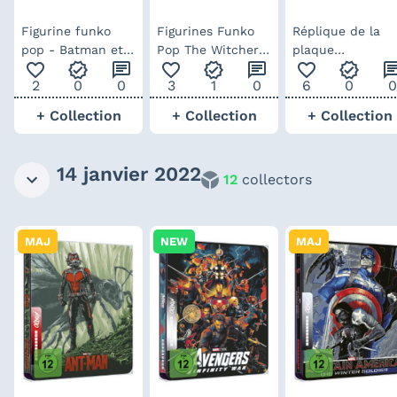
Figurine funko
Figurines Funko
Réplique de la
pop - Batman et
Pop The Witcher
plaque
favorite_outline
verified
chat
favorite_outline
verified
chat
favorite_outline
verified
ch
Joker
(la série Netflix)
minéralogique
2
0
0
3
1
0
6
0
0
Outatime de
retour vers le
+ Collection
+ Collection
+ Collection
futur
14 janvier 2022
12
collectors
MAJ
NEW
MAJ