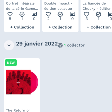
Coffret intégrale
Double impact -
La fiancée de
de la série Game
édition collector
Chucky - édition
favorite_outline
verified
chat
favorite_outline
verified
chat
favorite_outline
verified
ch
of Thrones en
VHS
collector VHS
8
1
0
2
1
0
3
1
0
blu-ray 4K
+ Collection
+ Collection
+ Collection
29 janvier 2022
1
collector
NEW
The Return of