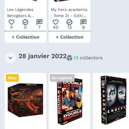
Les Légendes
My hero academia
Xenogears &
: Tome 31 - Edition
favorite_outline
verified
chat
favorite_outline
verified
chat
Xenosaga :
Collector
4
0
7
40
13
8
Monolithes Brisés
- Edition First
+ Collection
+ Collection
Print
28 janvier 2022
13
collectors
MAJ
En rupture