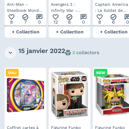
Ant-Man -
Avengers 3 :
Captain America
Steelbook Mondo
Infinity War -
: Le Soldat de
favorite_outline
verified
chat
favorite_outline
verified
chat
favorite_outline
verified
ch
X #47
Steelbook Mondo
l'hiver - Steelbo
8
7
0
12
8
0
8
6
0
X #54
Mondo X #50
+ Collection
+ Collection
+ Collection
15 janvier 2022
3
collectors
MAJ
NEW
Coffret cartes à
Figurine Funko
Figurine Funko