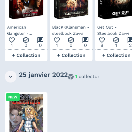
American
BlacKKKlansman -
Get Out -
Gangster -
steelbook Zavvi
Steelbook Zavvi
favorite_outline
verified
chat
favorite_outline
verified
chat
favorite_outline
verified
ch
Steelbook Zavvi
1
0
0
1
0
0
8
1
2
+ Collection
+ Collection
+ Collection
25 janvier 2022
1
collector
NEW