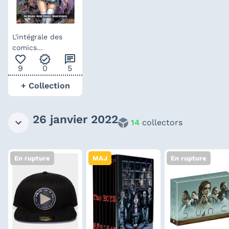
L'intégrale des
comics
favorite_outline
verified
chat
Wonderland
9
0
5
+ Collection
26 janvier 2022
14
collectors
En rupture
MAJ
En rupture