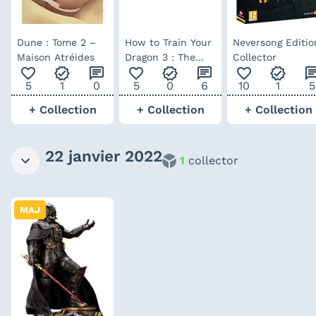
Dune : Tome 2 –
How to Train Your
Neversong Editio
Maison Atréides
Dragon 3 : The
Collector
favorite_outline
verified
chat
favorite_outline
verified
chat
favorite_outline
verified
ch
Hidden World -
5
1
0
5
0
6
10
1
5
Bande originale
+ Collection
+ Collection
+ Collection
22 janvier 2022
1
collector
MAJ