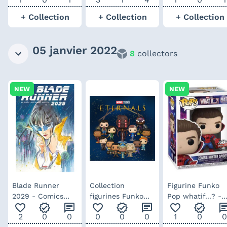
Inna Vjuzhanina
Vjuzhanina -
Vjuzhanina
Edition Limitée
+ Collection
+ Collection
+ Collection
05 janvier 2022
8
collectors
NEW
NEW
Blade Runner
Collection
Figurine Funko
2029 - Comics
figurines Funko
Pop whatif...? -
favorite_outline
verified
chat
favorite_outline
verified
chat
favorite_outline
verified
ch
tome 1
Pop Les Eternals
zombie en spider
2
0
0
0
0
0
1
0
0
man démasqué