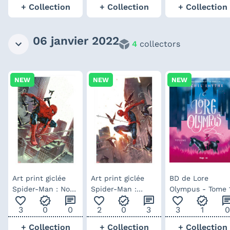
+ Collection
+ Collection
+ Collection
06 janvier 2022
4
collectors
NEW
NEW
NEW
Art print giclée
Art print giclée
BD de Lore
Spider-Man : Non-
Spider-Man :
Olympus - Tome 
favorite_outline
verified
chat
favorite_outline
verified
chat
favorite_outline
verified
ch
stop par Kael Ngu
Sinister War par
3
0
0
2
0
3
3
1
0
Kael Ngu
+ Collection
+ Collection
+ Collection