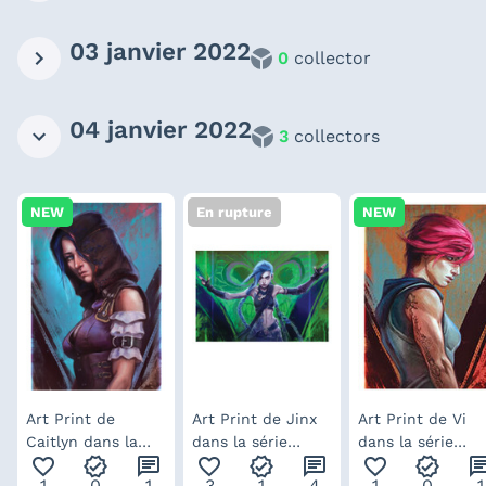
03 janvier 2022
0
collector
04 janvier 2022
3
collectors
NEW
En rupture
NEW
Art Print de
Art Print de Jinx
Art Print de Vi
Caitlyn dans la
dans la série
dans la série
favorite_outline
verified
chat
favorite_outline
verified
chat
favorite_outline
verified
ch
série Arcane par
Arcane par Inna
Arcane par Inna
1
0
1
3
1
4
1
0
1