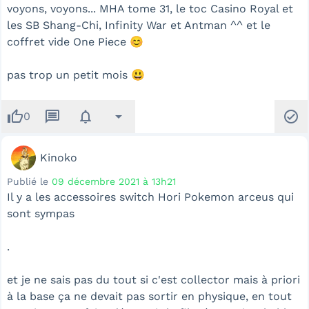
v oyons, voyons... MHA tome 31, le toc Casino Royal et
les SB Shang-Chi, Infinity War et Antman ^^ et le
coffret vide One Piece 😊
pas trop un petit mois 😃
thumb_up
message
notifications
arrow_drop_down
check_circle
0
Kinoko
Publié le
09 décembre 2021 à 13h21
Il y a les accessoires switch Hori Pokemon arceus qui
sont sympas
.
et je ne sais pas du tout si c'est collector mais à priori
à la base ça ne devait pas sortir en physique, en tout