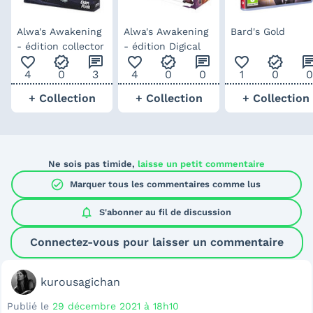
Alwa's Awakening
Alwa's Awakening
Bard's Gold
- édition collector
- édition Digical
favorite_outline
verified
chat
favorite_outline
verified
chat
favorite_outline
verified
ch
4
0
3
4
0
0
1
0
0
+ Collection
+ Collection
+ Collection
Ne sois pas timide,
laisse un petit commentaire
check_circle
Marquer tous les commentaires comme lus
notifications
S'abonner au
fil de discussion
Connectez-vous pour laisser un commentaire
kurousagichan
Publié le
29 décembre 2021 à 18h10