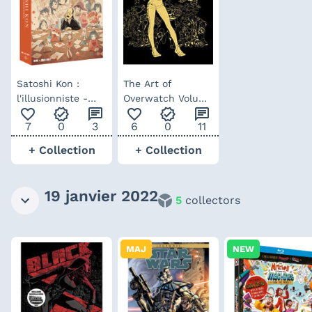
Satoshi Kon :
The Art of
l'illusionniste -
Overwatch Volume
favorite_outline
verified
chat
favorite_outline
verified
chat
Édition Prestige
2 – artbook
7
0
3
6
0
11
Limitée
édition limitée
(anglais)
+ Collection
+ Collection
19 janvier 2022
5
collectors
MAJ
NEW