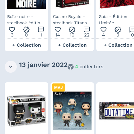
Boîte noire -
Casino Royale -
Gaia - Édition
steelbook édition
steelbook Titans
Limitée
favorite_outline
verified
chat
favorite_outline
verified
chat
favorite_outline
verified
ch
spéciale Fnac
of Cult
3
0
1
14
10
22
4
0
0
+ Collection
+ Collection
+ Collection
13 janvier 2022
4
collectors
MAJ