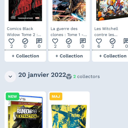
Comics Black
La guerre des
Les Mitchell
Widow Tome 2 :
clones : Tome 1 -
contre les
favorite_outline
verified
chat
favorite_outline
verified
chat
favorite_outline
verified
ch
Tragique apogée
édition collector
Machines -
2
0
0
2
0
0
6
2
0
édition spéciale
+ Collection
+ Collection
+ Collection
20 janvier 2022
2
collectors
NEW
MAJ