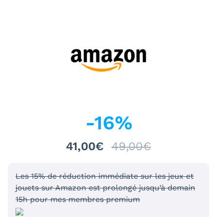
-
16
%
41,00€
49,00€
Les 15% de réduction immédiate sur les jeux et
jouets sur Amazon est prolongé jusqu’à demain
15h pour mes membres premium