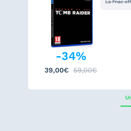
La Fnac of
-
34
%
39,00€
59,00€
Un