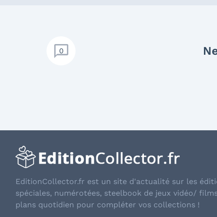
Ne
0
EditionCollector.fr est un site d'actualité sur les éditi
spéciales, numérotées, steelbook de jeux vidéo/ film
plans quotidien pour compléter vos collections !