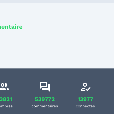
mentaire
3821
539772
13977
embres
commentaires
connectés