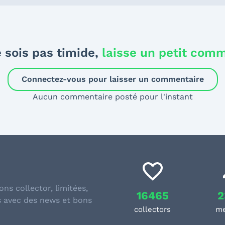
 sois pas timide,
laisse un petit com
Connectez-vous pour laisser un commentaire
Aucun commentaire posté pour l'instant
ons collector, limitées,
16465
2
s avec des news et bons
collectors
m