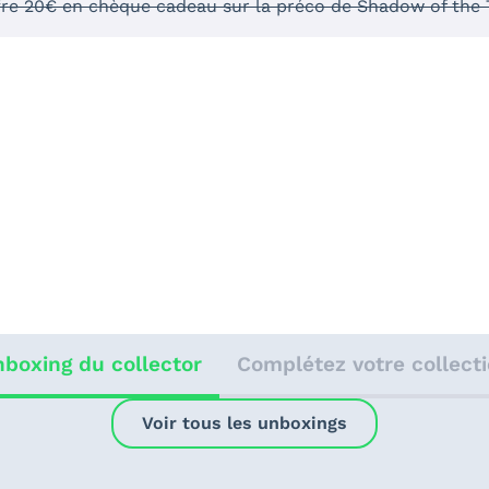
fre 20€ en chèque cadeau sur la préco de Shadow of the 
boxing du collector
Complétez votre collect
Voir tous les unboxings