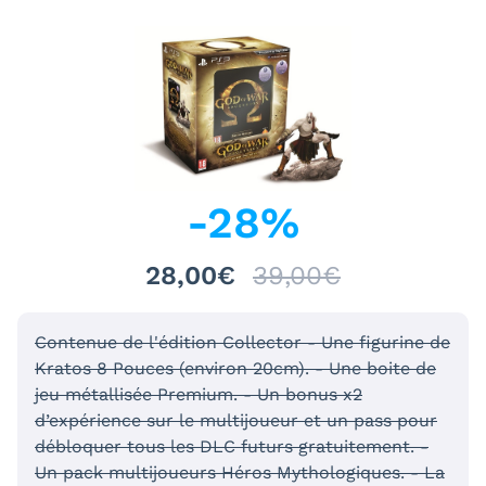
-
28
%
28,00€
39,00€
Contenue de l'édition Collector - Une figurine de
Kratos 8 Pouces (environ 20cm). - Une boite de
jeu métallisée Premium. - Un bonus x2
d’expérience sur le multijoueur et un pass pour
débloquer tous les DLC futurs gratuitement. -
Un pack multijoueurs Héros Mythologiques. - La