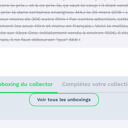
re le prix... et à ce prix-là, ça vaut le coup ! Il était ven
 prix-là dans certaines enseignes.
MAJ le 30 mars 2016 : L'
pour moins de 30€ outre Rhin ! Par contre attention, cett
ment les sous-titre et menu en français...
Voici le meille
itée sur Xbox One. Initialement vendu à environ 100€, il é
ais, il ne faut débourser "que" 56€ !
boxing du collector
Complétez votre collect
Voir tous les unboxings