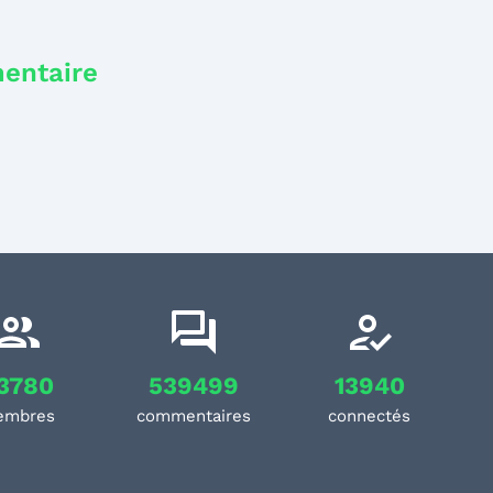
mentaire
3780
539499
13940
embres
commentaires
connectés