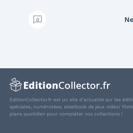
Ne
0
EditionCollector.fr est un site d'actualité sur les éditi
spéciales, numérotées, steelbook de jeux vidéo/ film
plans quotidien pour compléter vos collections !