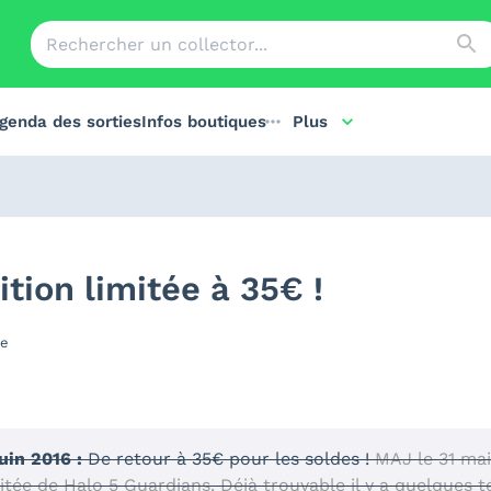
genda des sorties
Infos boutiques
Plus
tion limitée à 35€ !
re
uin 2016 :
De retour à 35€ pour les soldes !
MAJ le 31 mai
imitée de Halo 5 Guardians. Déjà trouvable il y a quelque