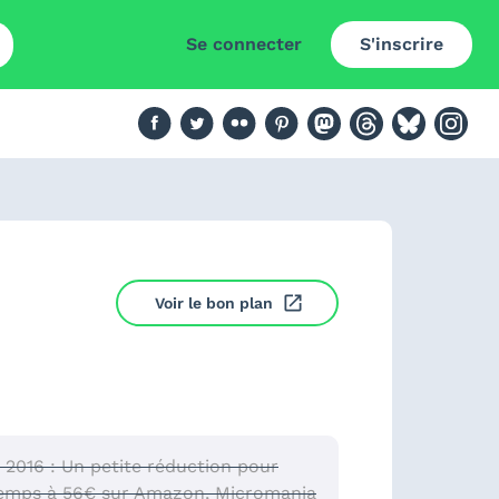
Se connecter
S'inscrire
Voir le bon plan
 2016 : Un petite réduction pour
s temps à 56€ sur Amazon, Micromania