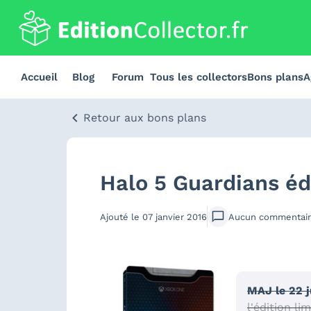
Accueil
Blog
Forum
Tous les collectors
Bons plans
A
Retour aux bons plans
Halo 5 Guardians édi
Ajouté le
07 janvier 2016
Aucun
commentai
MAJ le 22 j
l'édition l