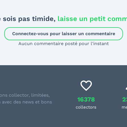
 sois pas timide,
laisse un petit com
Connectez-vous pour laisser un commentaire
Aucun commentaire posté pour l'instant
ons collector, limitées,
16378
2
s avec des news et bons
collectors
m