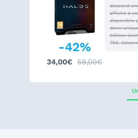
descend enco
affiché à ce
disponible 
donc unique
édition lim
-
42
%
75€. Désorm
34,00€
59,00€
Un