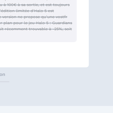
du à 100€ à sa sortie, et est toujours
édition limitée d'Halo 5 est
e version ne propose qu'une vostfr
ur plan pour le jeu Halo 5 : Guardians
tait récemment trouvable à -25%, soit
ion