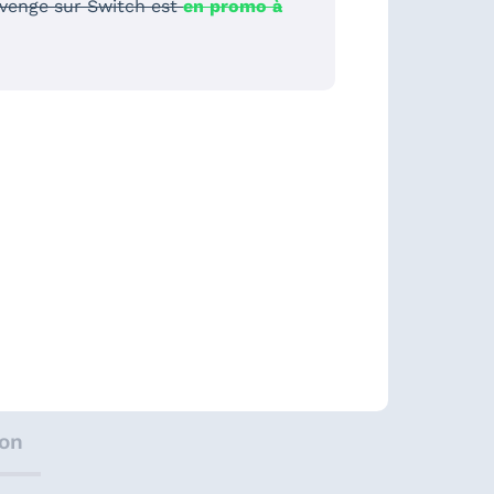
revenge sur Switch est
en promo à
ion