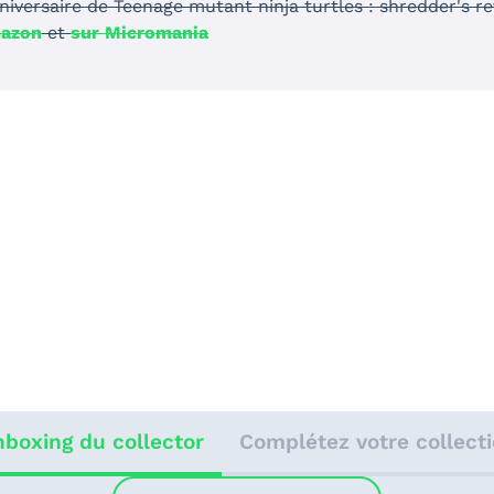
nniversaire de Teenage mutant ninja turtles : shredder's 
mazon
et
sur Micromania
boxing du collector
Complétez votre collect