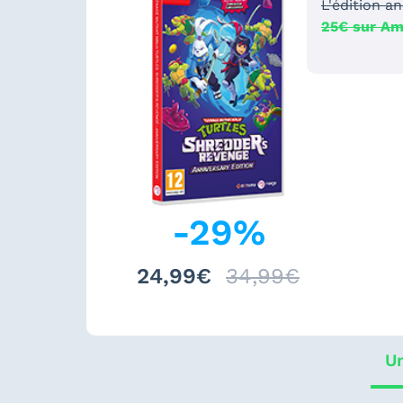
L'édition a
25€ sur A
-
29
%
24,99€
34,99€
Un