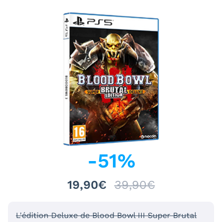
-
51
%
19,90€
39,90€
L'édition Deluxe de Blood Bowl III Super Brutal