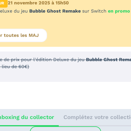
21 novembre 2025 à 15h50
UR
Deluxe du jeu
Bubble Ghost Remake
sur Switch
en promo
er toutes les MAJ
se de prix pour l'édition Deluxe du jeu
Bubble Ghost Rem
 lieu de 60€)
boxing du collector
Complétez votre collect