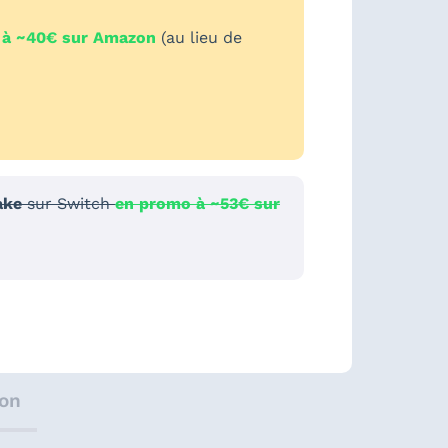
 à ~40€ sur Amazon
(au lieu de
ake
sur Switch
en promo à ~53€ sur
ion