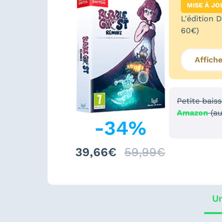
MISE À JO
L'édition 
60€)
Affich
Petite bais
Amazon
(au
-
34
%
39,66€
59,99€
Un