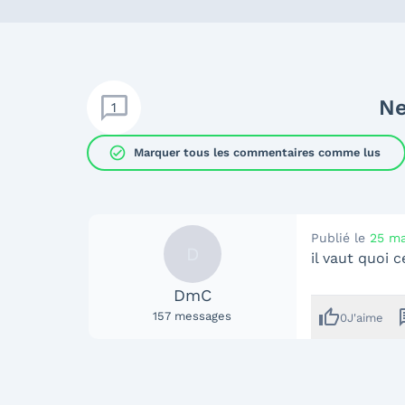
Ne
1
check_circle
Marquer tous les commentaires comme lus
Publié le
25 ma
D
il vaut quoi c
DmC
thumb_up
me
157
messages
0
J'aime