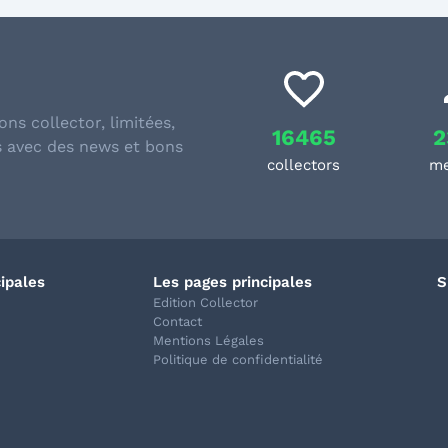
ons collector, limitées,
16465
2
s avec des news et bons
collectors
m
cipales
Les pages principales
S
Edition Collector
Contact
Mentions Légales
Politique de confidentialité