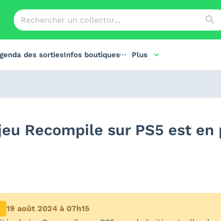
genda des sorties
Infos boutiques
Plus
u jeu Recompile sur PS5 est en
19 août 2024 à 07h15
R