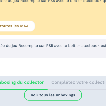
mitée du jeu Recompile sur PS5 avec le boitier steelbook q
 toutes les MAJ
itée du jeu Recompile sur PS5 avec le boitier steelbook es
boxing du collector
Complétez votre collect
Voir tous les unboxings