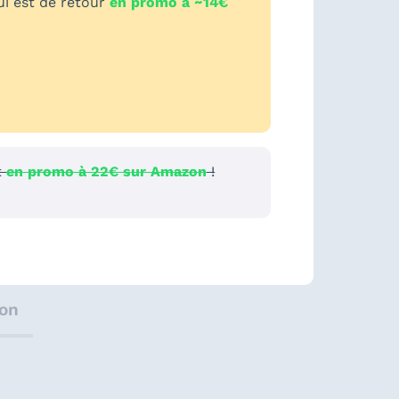
ui est de retour
en promo à ~14€
t
en promo à 22€ sur Amazon
!
ion