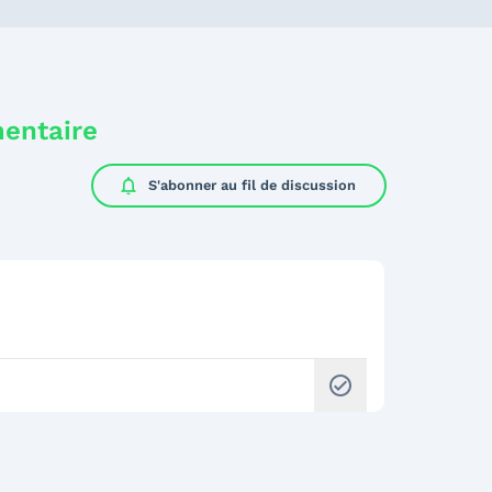
mentaire
notifications
S'abonner au
fil de discussion
check_circle