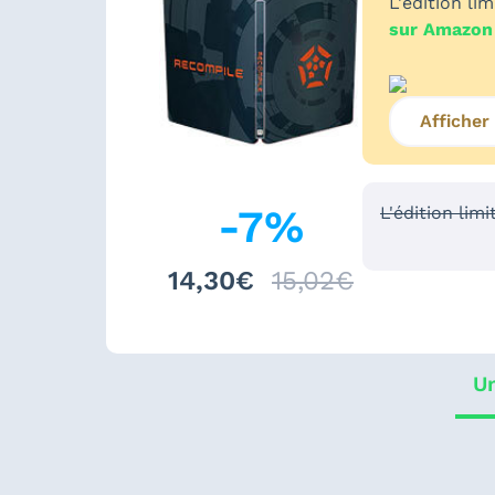
L'édition li
sur Amazon
Afficher
-
7
%
L'édition lim
14,30€
15,02€
Un