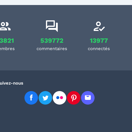
3821
539772
13977
embres
commentaires
connectés
uivez-nous