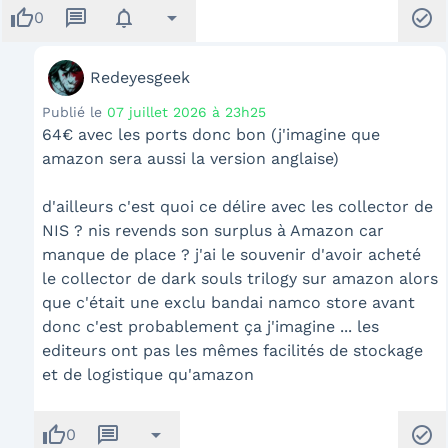
thumb_up
message
notifications
arrow_drop_down
check_circle
0
Redeyesgeek
Publié le
07 juillet 2026 à 23h25
64€ avec les ports donc bon (j'imagine que
amazon sera aussi la version anglaise)
d'ailleurs c'est quoi ce délire avec les collector de
NIS ? nis revends son surplus à Amazon car
manque de place ? j'ai le souvenir d'avoir acheté
le collector de dark souls trilogy sur amazon alors
que c'était une exclu bandai namco store avant
donc c'est probablement ça j'imagine ... les
editeurs ont pas les mêmes facilités de stockage
et de logistique qu'amazon
thumb_up
message
arrow_drop_down
check_circle
0