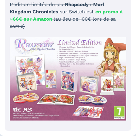
L'édition limitée du jeu
Rhapsody : Marl
Kingdom Chronicles
sur Switch est
en promo à
~66€ sur Amazon
(au lieu de 100€ lors de sa
sortie)