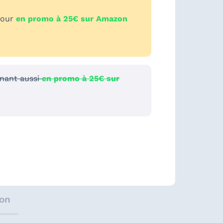
tour
en promo à 25€ sur Amazon
nant aussi
en promo à 25€ sur
ion