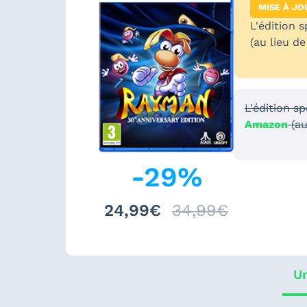
MISE À JO
L'édition 
(au lieu d
L'édition s
Amazon
(au
-
29
%
24,99€
34,99€
Un