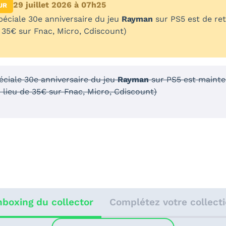
29 juillet 2026 à 07h25
UR
spéciale 30e anniversaire du jeu
Rayman
sur PS5 est de re
e 35€ sur Fnac, Micro, Cdiscount)
péciale 30e anniversaire du jeu
Rayman
sur PS5 est mainte
 lieu de 35€ sur Fnac, Micro, Cdiscount)
boxing du collector
Complétez votre collect