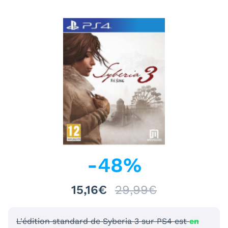
-
48
%
15,16€
29,99€
L'édition standard de Syberia 3 sur PS4 est
en