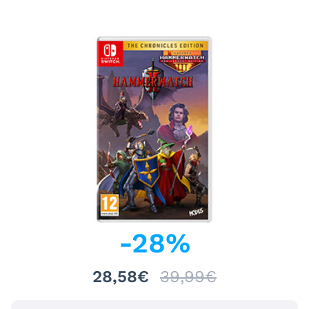
-
28
%
28,58€
39,99€