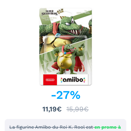
-
27
%
11,19€
15,99€
La figurine Amiibo du Roi K. Rool est
en promo à