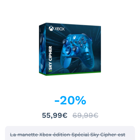
-
20
%
55,99€
69,99€
La manette Xbox édition Spécial Sky Cipher est