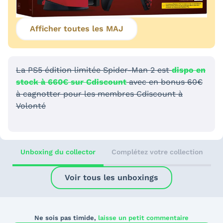
Afficher toutes les MAJ
La PS5 édition limitée Spider-Man 2 est
dispo en
stock à 660€ sur Cdiscount
avec en bonus 60€
à cagnotter pour les membres Cdiscount à
Volonté
Unboxing du collector
Complétez votre collection
Voir tous les unboxings
Ne sois pas timide,
laisse un petit commentaire