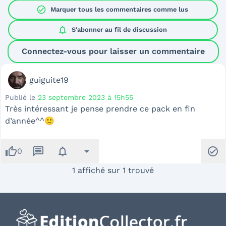
check_circle
Marquer tous les commentaires comme lus
notifications
S'abonner au
fil de discussion
Connectez-vous pour laisser un commentaire
guiguite19
Publié le
23 septembre 2023 à 15h55
Très intéressant je pense prendre ce pack en fin
d’année^^🙂
thumb_up
message
notifications
arrow_drop_down
check_circle
0
1 affiché sur 1 trouvé