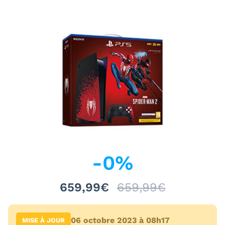
-
0
%
659,99€
659,99€
06 octobre 2023 à 08h17
MISE À JOUR