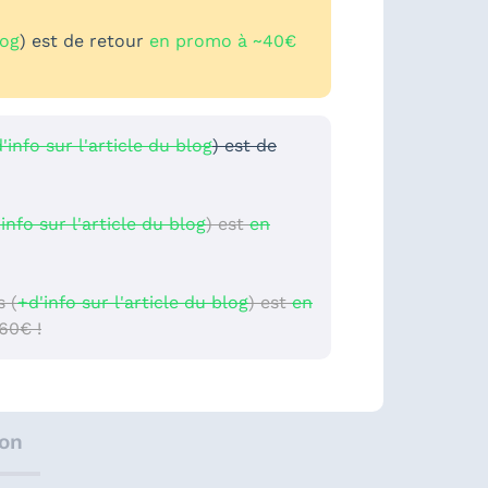
log
) est de retour
en promo à ~40€
'info sur l'article du blog
) est de
info sur l'article du blog
) est
en
 (
+d'info sur l'article du blog
) est
en
60€ !
ion