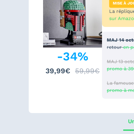
MISE À JO
La répliqu
sur Amaz
MAJ 14 oct
retour
en p
-
34
%
MAJ 13 octo
promo à 39
39,99€
59,99€
La fameuse
promo à moi
Un