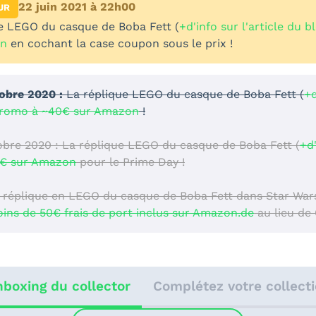
22 juin 2021 à 22h00
UR
e LEGO du casque de Boba Fett (
+d'info sur l'article du b
on
en cochant la case coupon sous le prix !
obre 2020 :
La réplique LEGO du casque de Boba Fett (
+d
romo à ~40€ sur Amazon
!
bre 2020 : La réplique LEGO du casque de Boba Fett (
+d'
€ sur Amazon
pour le Prime Day !
 réplique en LEGO du casque de Boba Fett dans Star Wars
ns de 50€ frais de port inclus sur Amazon.de
au lieu de 
boxing du collector
Complétez votre collect