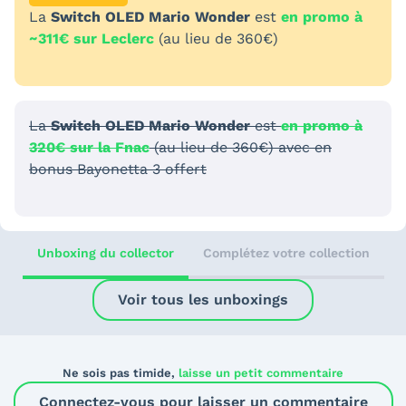
La
Switch OLED Mario Wonder
est
en promo à
~311€ sur Leclerc
(au lieu de 360€)
La
Switch OLED Mario Wonder
est
en promo à
320€ sur la Fnac
(au lieu de 360€) avec en
bonus Bayonetta 3 offert
Unboxing du collector
Complétez votre collection
Voir tous les unboxings
Ne sois pas timide,
laisse un petit commentaire
Connectez-vous pour laisser un commentaire