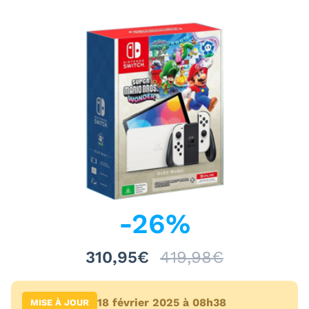
-
26
%
310,95€
419,98€
18 février 2025 à 08h38
MISE À JOUR