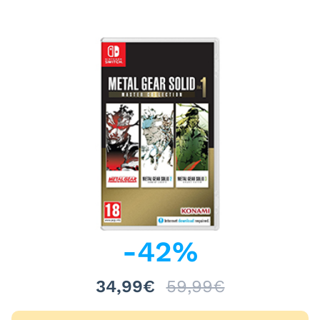
-
42
%
34,99€
59,99€