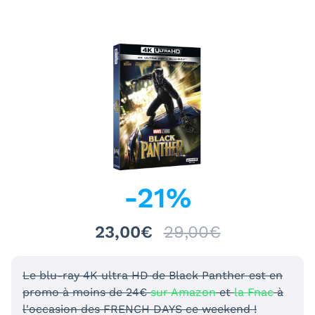
-
21
%
23,00€
29,00€
Le blu-ray 4K ultra HD de Black Panther est en
promo à moins de 24€
sur Amazon
et
la Fnac
à
l'occasion des FRENCH DAYS ce weekend !