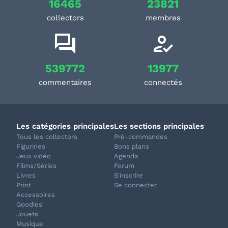
16465
23821
collectors
membres
539772
13977
commentaires
connectés
Les catégories principales
Les sections principales
Tous les collectors
Pré-commandes
Figurines
Bons plans
Jeux vidéo
Agenda
Films/Séries
Forum
Livres
S'inscrire
Print
Se connecter
Accessoires
Goodies
Jouets
Musique