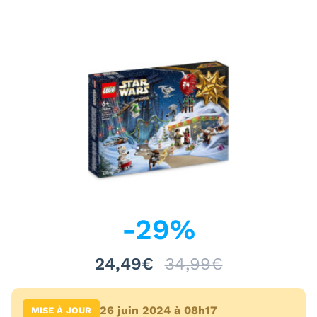
-
29
%
24,49€
34,99€
26 juin 2024 à 08h17
MISE À JOUR