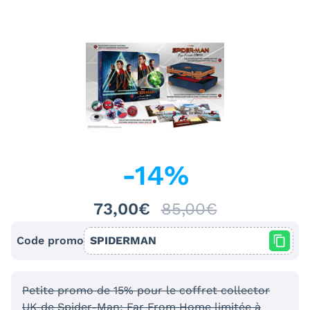
-
14
%
73,00€
85,00€
Code promo
SPIDERMAN
Petite promo de 15% pour le coffret collector
UK de Spider-Man: Far From Home limitée à