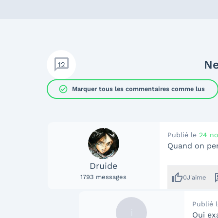
Ne
12
check_circle
Marquer tous les commentaires comme lus
Publié le
24 n
Quand on pen
Druide
thumb_up
me
1793
messages
0
J'aime
Publié 
i
Oui ex