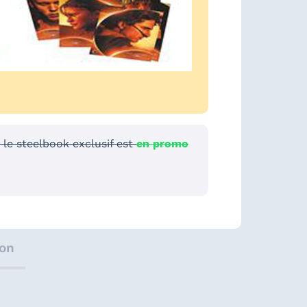
le steelbook exclusif est
en promo
ion