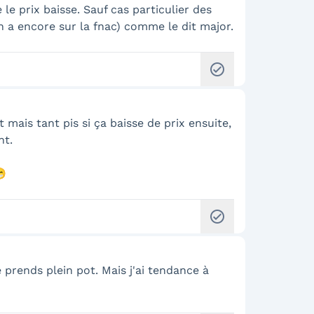
le prix baisse. Sauf cas particulier des
n a encore sur la fnac) comme le dit major.
check_circle
 mais tant pis si ça baisse de prix ensuite,
nt.
😁
check_circle
e prends plein pot. Mais j'ai tendance à