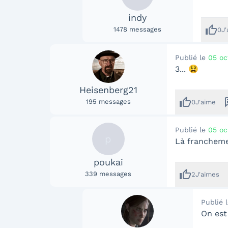
indy
thumb_up
1478
messages
0
J
Publié le
05 oc
3... 😫
Heisenberg21
thumb_up
me
195
messages
0
J'aime
Publié le
05 oc
p
Là franchemen
poukai
thumb_up
339
messages
2
J'aimes
Publié 
On est