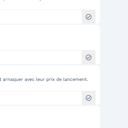
check_circle
check_circle
t arnaquer avec leur prix de lancement.
check_circle