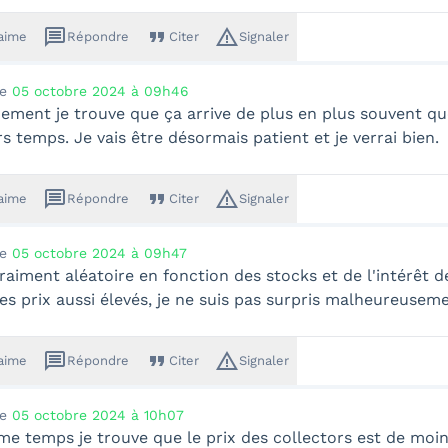
message
format_quote
warning_amber
'aime
Répondre
Citer
Signaler
le
05 octobre 2024 à 09h46
ement je trouve que ça arrive de plus en plus souvent que
s temps. Je vais être désormais patient et je verrai bien.
message
format_quote
warning_amber
'aime
Répondre
Citer
Signaler
le
05 octobre 2024 à 09h47
vraiment aléatoire en fonction des stocks et de l'intérêt 
des prix aussi élevés, je ne suis pas surpris malheureuseme
message
format_quote
warning_amber
'aime
Répondre
Citer
Signaler
le
05 octobre 2024 à 10h07
e temps je trouve que le prix des collectors est de moin