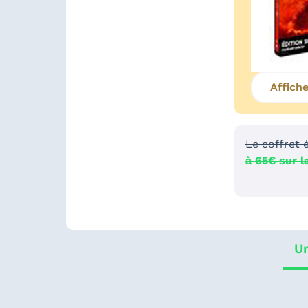
Affich
Le coffret 
à 65€ sur l
Un