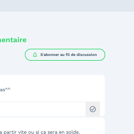
mentaire
notifications
S'abonner au
fil de discussion
pas^^
check_circle
 partir vite ou si ça sera en solde.