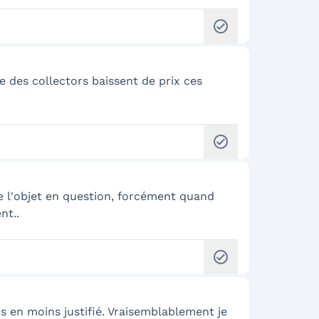
check_circle
 des collectors baissent de prix ces
check_circle
de l'objet en question, forcément quand
nt..
check_circle
s en moins justifié. Vraisemblablement je