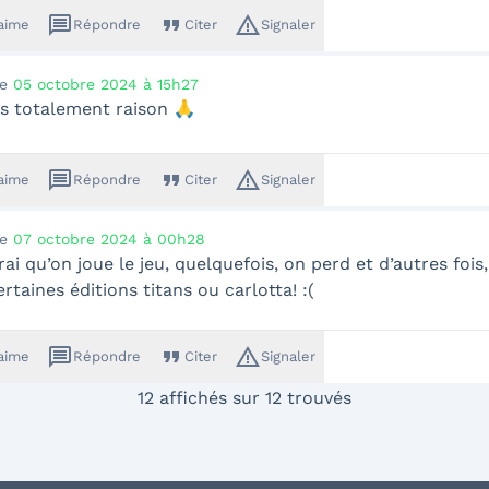
message
format_quote
warning_amber
'aime
Répondre
Citer
Signaler
le
05 octobre 2024 à 15h27
as totalement raison 🙏
message
format_quote
warning_amber
'aime
Répondre
Citer
Signaler
le
07 octobre 2024 à 00h28
rai qu’on joue le jeu, quelquefois, on perd et d’autres foi
rtaines éditions titans ou carlotta! :(
message
format_quote
warning_amber
'aime
Répondre
Citer
Signaler
12 affichés sur 12 trouvés