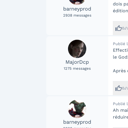
dois pa
barneyprod
éditio
2938
messages
thumb_up
0
J
Publié 
Effecti
le Godz
MajorDcp
1275
messages
Après 
thumb_up
0
J
Publié 
Ah mais
réduir
barneyprod