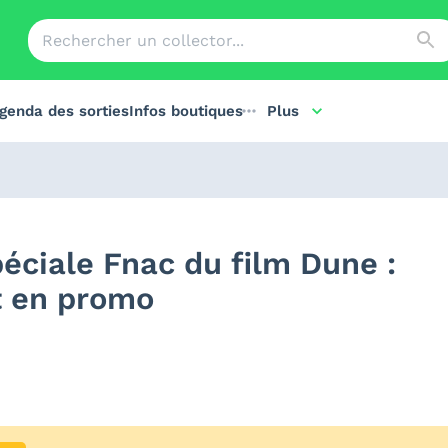
genda des sorties
Infos boutiques
Plus
péciale Fnac du film Dune :
t en promo