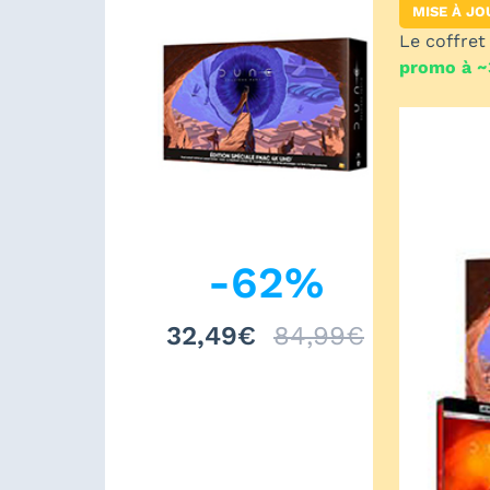
MISE À JO
Le coffret
promo à ~
-
62
%
32,49€
84,99€