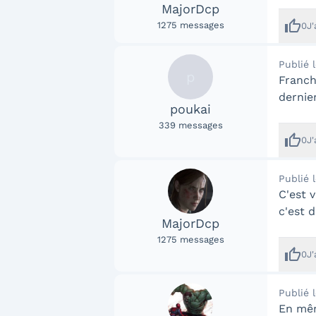
MajorDcp
thumb_up
1275
messages
0
J
Publié 
p
Franch
dernier
poukai
339
messages
thumb_up
0
J
Publié 
C'est 
c'est 
MajorDcp
1275
messages
thumb_up
0
J
Publié 
En mêm