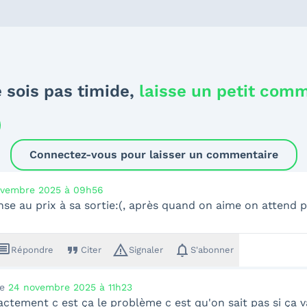
 sois pas timide,
laisse un petit com
Connectez-vous pour laisser un commentaire
ovembre 2025 à 09h56
se au prix à sa sortie:(, après quand on aime on attend 
ssage
format_quote
warning_amber
notifications
Répondre
Citer
Signaler
S'abonner
le
24 novembre 2025 à 11h23
actement c est ça le problème c est qu'on sait pas si ça va