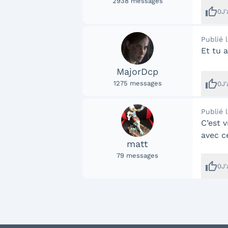
2938
messages
thumb_up
0
J
Publié 
Et tu 
MajorDcp
thumb_up
1275
messages
0
J
Publié 
C’est v
avec ce
matt
79
messages
thumb_up
0
J