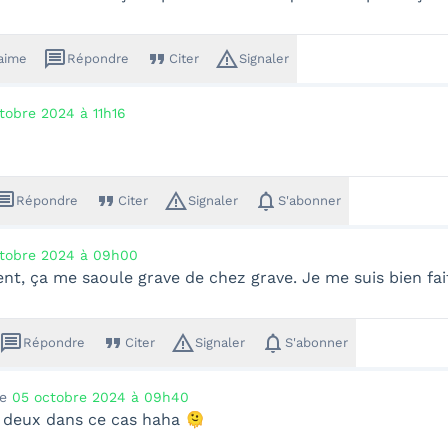
message
format_quote
warning_amber
'aime
Répondre
Citer
Signaler
tobre 2024 à 11h16
ssage
format_quote
warning_amber
notifications
Répondre
Citer
Signaler
S'abonner
tobre 2024 à 09h00
t, ça me saoule grave de chez grave. Je me suis bien fai
message
format_quote
warning_amber
notifications
Répondre
Citer
Signaler
S'abonner
le
05 octobre 2024 à 09h40
 deux dans ce cas haha 🫠