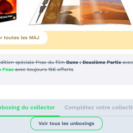
er toutes les MAJ
édition spéciale Fnac du film
Dune : Deuxième Partie
avec 
a Fnac
avec toujours 15€ offerts
boxing du collector
Complétez votre collect
Voir tous les unboxings