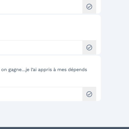
check_circle
check_circle
s, on gagne…je l’ai appris à mes dépends
check_circle