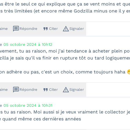
s être le seul ce qui explique que ça se vent moins et que 
ns très limitées (et encore même Godzilla minus one il y e
message
format_quote
warning_amber
'aime
Répondre
Citer
Signaler
le
05 octobre 2024 à 10h12
vement, tu as raison, moi j'ai tendance à acheter plein pot
illa je sais qu'il va finir en rupture tôt ou tard logiqueme
on adhère ou pas, c'est un choix, comme toujours haha 
message
format_quote
warning_amber
'aime
Répondre
Citer
Signaler
le
05 octobre 2024 à 10h31
 tu as raison. Moi aussi si je veux vraiment le collector j
e quand même ces dernières années