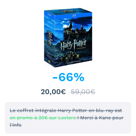
-
66
%
20,00€
59,00€
Le coffret intégrale Harry Potter en blu-ray est
en promo à 20€ sur Leclerc
! Merci à Kane pour
l'info