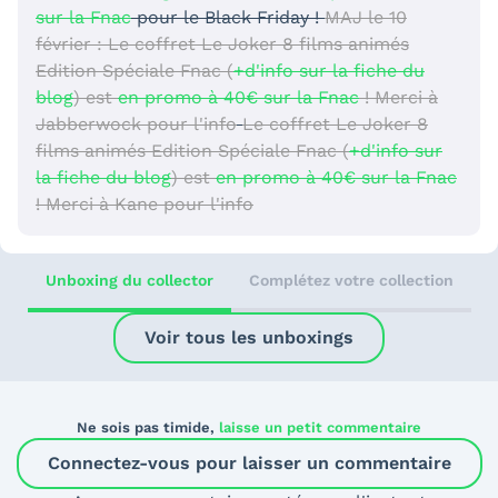
sur la Fnac
pour le Black Friday !
MAJ le 10
février : Le coffret Le Joker 8 films animés
Edition Spéciale Fnac (
+d'info sur la fiche du
blog
) est
en promo à 40€ sur la Fnac
! Merci à
Jabberwock pour l'info
Le coffret Le Joker 8
films animés Edition Spéciale Fnac (
+d'info sur
la fiche du blog
) est
en promo à 40€ sur la Fnac
! Merci à Kane pour l'info
Unboxing du collector
Complétez votre collection
Voir tous les unboxings
Ne sois pas timide,
laisse un petit commentaire
Connectez-vous pour laisser un commentaire