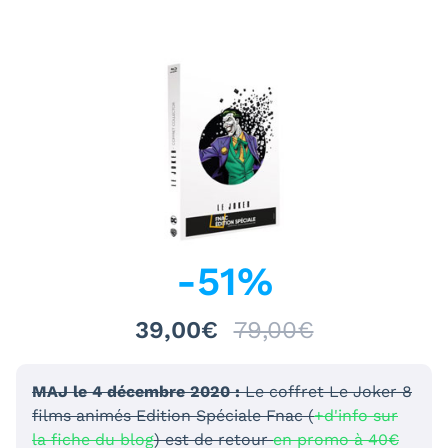
-
51
%
39,00€
79,00€
MAJ le 4 décembre 2020 :
Le coffret Le Joker 8
films animés Edition Spéciale Fnac (
+d'info sur
la fiche du blog
) est de retour
en promo à 40€