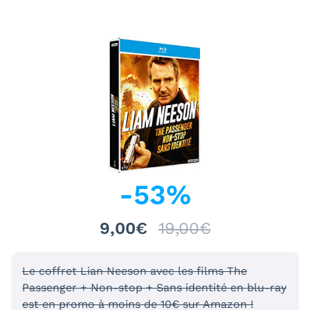
-
53
%
9,00€
19,00€
Le coffret Lian Neeson avec les films The
Passenger + Non-stop + Sans identité en blu-ray
est en promo à moins de 10€ sur Amazon !