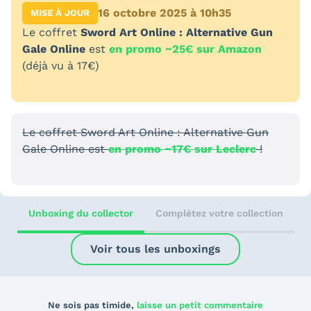
16 octobre 2025 à 10h35
MISE À JOUR
Le coffret
Sword Art Online : Alternative Gun
Gale Online
est
en promo ~25€ sur Amazon
(déjà vu à 17€)
Le coffret Sword Art Online : Alternative Gun
Gale Online est
en promo ~17€ sur Leclerc
!
Unboxing du collector
Complétez votre collection
Voir tous les unboxings
Ne sois pas timide,
laisse un petit commentaire